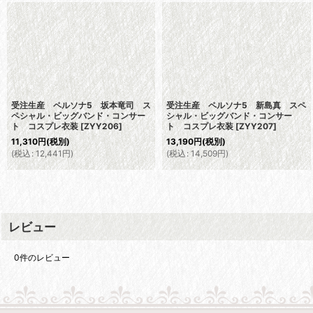
受注生産 ペルソナ5 坂本竜司 ス
受注生産 ペルソナ5 新島真 スペ
ペシャル・ビッグバンド・コンサー
シャル・ビッグバンド・コンサー
ト コスプレ衣装
[
ZYY206
]
ト コスプレ衣装
[
ZYY207
]
11,310
円
(税別)
13,190
円
(税別)
(
税込
:
12,441
円
)
(
税込
:
14,509
円
)
レビュー
0
件のレビュー