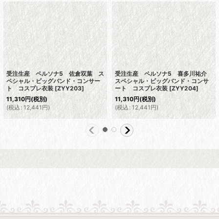
受注生産 ペルソナ5 佐倉双葉 ス
受注生産 ペルソナ5 喜多川祐介
ペシャル・ビッグバンド・コンサー
スペシャル・ビッグバンド・コンサ
ト コスプレ衣装
[
ZYY203
]
ート コスプレ衣装
[
ZYY204
]
11,310
円
(税別)
11,310
円
(税別)
(
税込
:
12,441
円
)
(
税込
:
12,441
円
)