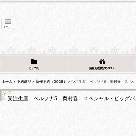
メニュー
カテゴリ
清倉処理(最大50％）
ホーム
>
予約商品
>
新作予約（2025）
>
受注生産 ペルソナ5 奥村春 スペ
受注生産 ペルソナ5 奥村春 スペシャル・ビッグバ