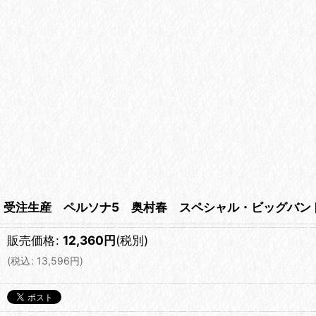
受注生産 ペルソナ5 奥村春 スペシャル・ビッグバン
販売価格
:
12,360
円
(税別)
(
税込
:
13,596
円
)