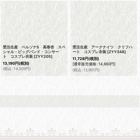
受注生産 ペルソナ5 高巻杏 スペ
受注生産 アークナイツ クリフハ
シャル・ビッグバンド・コンサー
ート コスプレ衣装
[
ZYY348
]
ト コスプレ衣装
[
ZYY205
]
11,728
円
(税別)
13,190
円
(税別)
[
通常販売価格
:
14,660
円
]
(
税込
:
14,509
円
)
(
税込
:
12,901
円
)