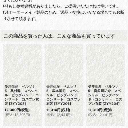
(4)もし参考資料がありましたら、ご提供いただければ幸いです。
(5)オーダーメイド製品のため、返品・交換はいかなる場合でもお断
りさせて頂きます。
この商品を買った人は、こんな商品も買っています
受注生産 ペルソナ
受注生産 ペルソナ
受注生産 ペルソナ
5 奥村春 スペシャ
5 坂本竜司 スペシ
5 喜多川祐介 スペ
ル・ビッグバンド・コ
ャル・ビッグバンド・
シャル・ビッグバン
ンサート コスプレ衣
コンサート コスプレ
ド・コンサート コス
装
[
ZYY208
]
衣装
[
ZYY206
]
プレ衣装
[
ZYY204
]
12,360
円
(税別)
11,310
円
(税別)
11,310
円
(税別)
(
税込
:
13,596
円
)
(
税込
:
12,441
円
)
(
税込
:
12,441
円
)