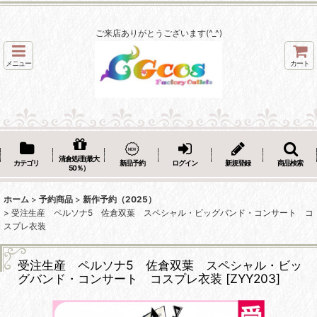
ご来店ありがとうございます(^_^)
メニュー
カート
清倉処理(最大
カテゴリ
新品予約
ログイン
新規登録
商品検索
50％）
ホーム
>
予約商品
>
新作予約（2025）
>
受注生産 ペルソナ5 佐倉双葉 スペシャル・ビッグバンド・コンサート コ
スプレ衣装
受注生産 ペルソナ5 佐倉双葉 スペシャル・ビッ
グバンド・コンサート コスプレ衣装
[
ZYY203
]