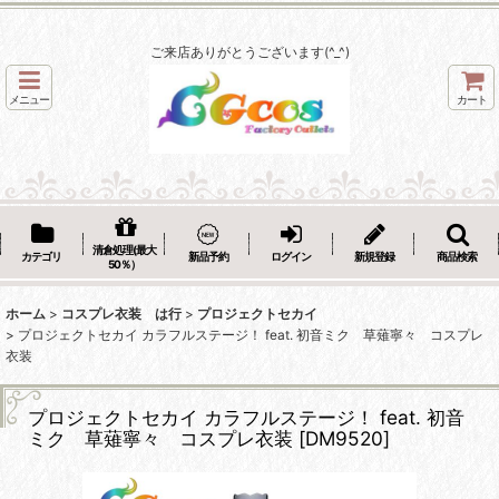
ご来店ありがとうございます(^_^)
メニュー
カート
清倉処理(最大
カテゴリ
新品予約
ログイン
新規登録
商品検索
50％）
ホーム
>
コスプレ衣装 は行
>
プロジェクトセカイ
>
プロジェクトセカイ カラフルステージ！ feat. 初音ミク 草薙寧々 コスプレ
衣装
プロジェクトセカイ カラフルステージ！ feat. 初音
ミク 草薙寧々 コスプレ衣装
[
DM9520
]