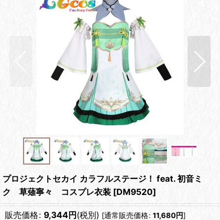
プロジェクトセカイ カラフルステージ！ feat. 初音ミ
ク 草薙寧々 コスプレ衣装
[
DM9520
]
販売価格
:
9,344
円
(税別)
[
通常販売価格
:
11,680
円
]