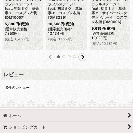
ラフルステージ！
ラフルステージ！
ラフルステージ！
feat. 初音ミク 草薙
feat. 初音ミク 草薙
feat. 初音ミク 草薙
寧々 コスプレ衣装
寧々 コスプレ衣装
寧々 サイバーパンク
[
DM10057
]
[
DM8239
]
デッドボーイ コスプ
レ衣装
[
DM9096
]
5,880
円
(税別)
10,508
円
(税別)
9,619
円
(税別)
[
通常販売価格
:
[
通常販売価格
:
7,350
円
]
13,134
円
]
[
通常販売価格
:
12,023
円
]
(
税込
:
6,468
円
)
(
税込
:
11,559
円
)
(
税込
:
10,581
円
)
レビュー
0
件のレビュー
ホーム
ショッピングカート