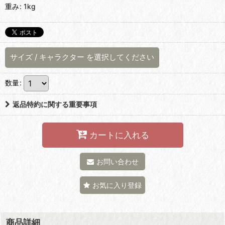
重み
:
1kg
サイズ
/
キャラクター
を選択してください
数量
:
返品特約に関する重要事項
カートに入れる
お問い合わせ
お気に入り登録
商品詳細