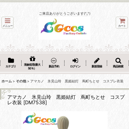
ご来店ありがとうございます(^_^)
メニュー
カート
清倉処理(最大
カテゴリ
新品予約
ログイン
新規登録
商品検索
50％）
ホーム
>
その他
>
アマカノ 氷見山玲 黒姫結灯 蔦町ちとせ コスプレ衣装
アマカノ 氷見山玲 黒姫結灯 蔦町ちとせ コスプ
レ衣装
[
DM7538
]