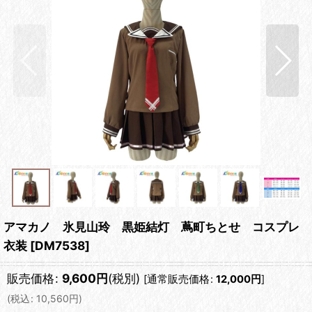
アマカノ 氷見山玲 黒姫結灯 蔦町ちとせ コスプレ
衣装
[
DM7538
]
販売価格
:
9,600
円
(税別)
[
通常販売価格
:
12,000
円
]
(
税込
:
10,560
円
)