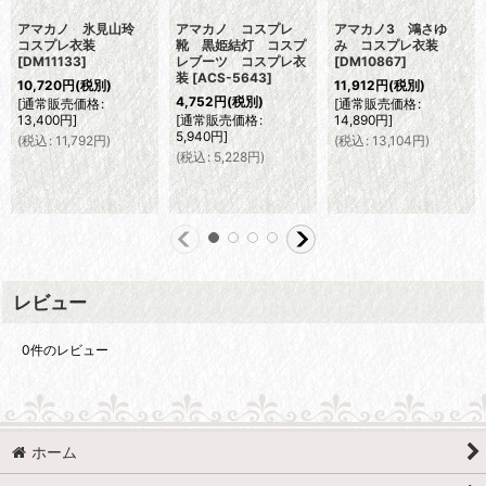
アマカノ 氷見山玲
アマカノ コスプレ
アマカノ3 鴻さゆ
コスプレ衣装
靴 黒姫結灯 コスプ
み コスプレ衣装
[
DM11133
]
レブーツ コスプレ衣
[
DM10867
]
装
[
ACS-5643
]
10,720
円
(税別)
11,912
円
(税別)
4,752
円
(税別)
[
通常販売価格
:
[
通常販売価格
:
13,400
円
]
[
通常販売価格
:
14,890
円
]
5,940
円
]
(
税込
:
11,792
円
)
(
税込
:
13,104
円
)
(
税込
:
5,228
円
)
レビュー
0
件のレビュー
ホーム