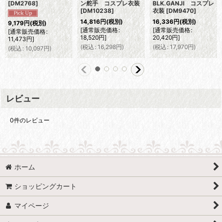
[
DM2768
]
ン舵手 コスプレ衣装
BLK.GANJI コスプレ
[
DM10238
]
衣装
[
DM9470
]
14,816
円
(税別)
16,336
円
(税別)
9,179
円
(税別)
[
通常販売価格
:
[
通常販売価格
:
[
通常販売価格
:
18,520
円
]
20,420
円
]
11,473
円
]
(
税込
:
16,298
円
)
(
税込
:
17,970
円
)
(
税込
:
10,097
円
)
レビュー
0
件のレビュー
ホーム
ショッピングカート
マイページ