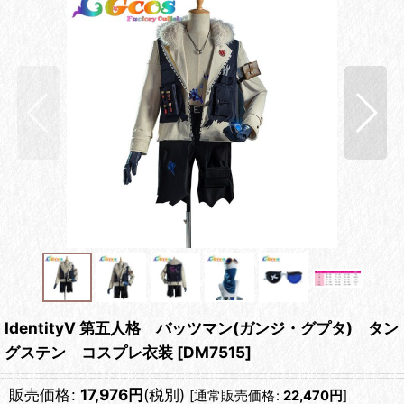
IdentityV 第五人格 バッツマン(ガンジ・グプタ) タン
グステン コスプレ衣装
[
DM7515
]
販売価格
:
17,976
円
(税別)
[
通常販売価格
:
22,470
円
]