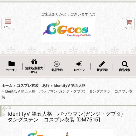
ご来店ありがとうございます(^_^)
メニュー
カート
清倉処理(最大
カテゴリ
新品予約
ログイン
新規登録
商品検索
50％）
ホーム
>
コスプレ衣装 あ行
>
IdentityV 第五人格
>
IdentityV 第五人格 バッツマン(ガンジ・グプタ) タングステン コスプレ衣
装
IdentityV 第五人格 バッツマン(ガンジ・グプタ)
タングステン コスプレ衣装
[
DM7515
]