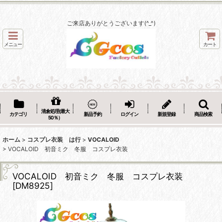
ご来店ありがとうございます(^_^)
メニュー
カート
清倉処理(最大
カテゴリ
新品予約
ログイン
新規登録
商品検索
50％）
ホーム
>
コスプレ衣装 は行
>
VOCALOID
>
VOCALOID 初音ミク 冬服 コスプレ衣装
VOCALOID 初音ミク 冬服 コスプレ衣装
[
DM8925
]