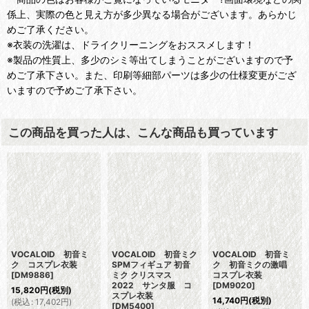
係上、実際の色と見え方が多少異なる場合がございます。あらかじ
めご了承ください。
※衣装の洗濯は、ドライクリーニングをおススメします！
※製品の性質上、多少のシミ等出てしまうことがございますので予
めご了承下さい。また、印刷等細部パーツは多少の仕様変更がござ
いますので予めご了承下さい。
この商品を買った人は、こんな商品も買っています
VOCALOID 初音ミ
VOCALOID 初音ミク
VOCALOID 初音ミ
ク コスプレ衣装
SPMフィギュア 初音
ク 初音ミクの激唱
[
DM9886
]
ミク クリスマス
コスプレ衣装
2022 サンタ服 コ
[
DM9020
]
15,820
円
(税別)
スプレ衣装
14,740
円
(税別)
(
税込
:
17,402
円
)
[
DM5400
]