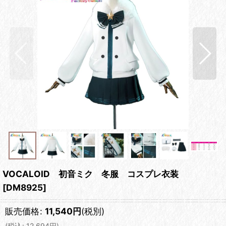
VOCALOID 初音ミク 冬服 コスプレ衣装
[
DM8925
]
販売価格
:
11,540
円
(税別)
(
税込
:
12,694
円
)