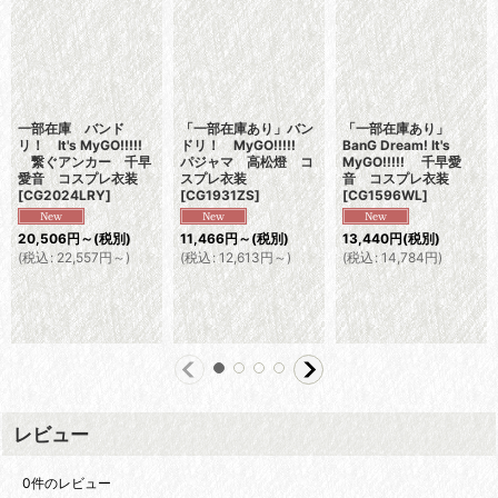
一部在庫 バンド
「一部在庫あり」バン
「一部在庫あり」
リ！ It's MyGO!!!!!
ドリ！ MyGO!!!!!
BanG Dream! It's
繋ぐアンカー 千早
パジャマ 高松燈 コ
MyGO!!!!! 千早愛
愛音 コスプレ衣装
スプレ衣装
音 コスプレ衣装
[
CG2024LRY
]
[
CG1931ZS
]
[
CG1596WL
]
20,506
円
～
(税別)
11,466
円
～
(税別)
13,440
円
(税別)
(
税込
:
22,557
円
～
)
(
税込
:
12,613
円
～
)
(
税込
:
14,784
円
)
レビュー
0
件のレビュー