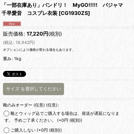
「一部在庫あり」バンドリ！ MyGO!!!!! パジャマ
千早愛音 コスプレ衣装
[
CG1930ZS
]
販売価格
:
17,220
円
(税別)
(
税込
:
18,942
円
)
オプションにより価格が変わる場合もあります。
重み
:
1kg
サイズ
を選択してください
靴のみオーダー (任意)
(任意)
:
靴とウィッグ込でご購入する場合は、発送が遅延になりま
す。 予めご了承ください。
(+0
円
(税別)
)
ご購入しない
(+0
円
(税別)
)