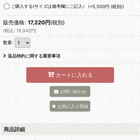
ご購入する(サイズは備考欄にご記入）
(+5,500
円
(税別)
)
販売価格
:
17,220
円
(税別)
(
税込
:
18,942
円
)
数量
:
返品特約に関する重要事項
カートに入れる
お問い合わせ
お気に入り登録
商品詳細