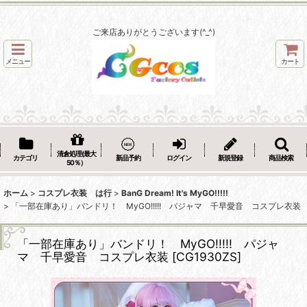
ご来店ありがとうございます(^_^)
メニュー
カート
清倉処理(最大
カテゴリ
新品予約
ログイン
新規登録
商品検索
50％）
ホーム
>
コスプレ衣装 は行
>
BanG Dream! It's MyGO!!!!!
>
「一部在庫あり」バンドリ！ MyGO!!!!! パジャマ 千早愛音 コスプレ衣装
「一部在庫あり」バンドリ！ MyGO!!!!! パジャ
マ 千早愛音 コスプレ衣装
[
CG1930ZS
]