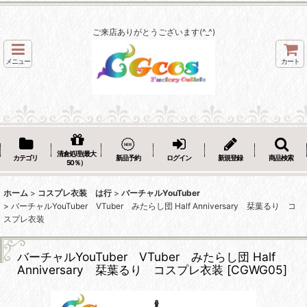
ご来店ありがとうございます(^_^)
メニュー
カート
清倉処理(最大
カテゴリ
新品予約
ログイン
新規登録
商品検索
50％）
ホーム
>
コスプレ衣装 は行
>
バーチャルYouTuber
>
バーチャルYouTuber VTuber みたらし団 Half Anniversary 栞葉るり コ
スプレ衣装
バーチャルYouTuber VTuber みたらし団 Half
Anniversary 栞葉るり コスプレ衣装
[
CGWG05
]