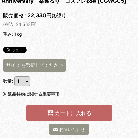
Anniversary 栞葉るり コスプレ衣装
[
CGWG05
]
販売価格
:
22,330
円
(税別)
(
税込
:
24,563
円
)
重み
:
1kg
サイズ
を選択してください
数量
:
返品特約に関する重要事項
カートに入れる
お問い合わせ