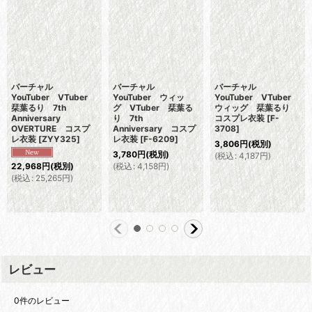
バーチャル
バーチャル
バーチャル
YouTuber VTuber
YouTuber ウィッ
YouTuber VTuber
栞葉るり 7th
グ VTuber 栞葉る
ウィッグ 栞葉るり
Anniversary
り 7th
コスプレ衣装
[
F-
OVERTURE コスプ
Anniversary コスプ
3708
]
レ衣装
[
ZYY325
]
レ衣装
[
F-6209
]
3,806
円
(税別)
3,780
円
(税別)
(
税込
:
4,187
円
)
(
税込
:
4,158
円
)
22,968
円
(税別)
(
税込
:
25,265
円
)
レビュー
0
件のレビュー