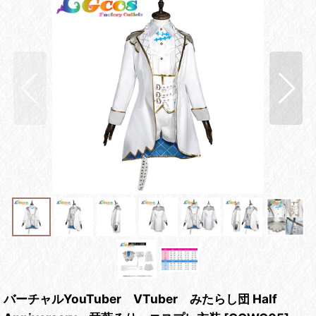
バーチャルYouTuber VTuber みたらし団 Half