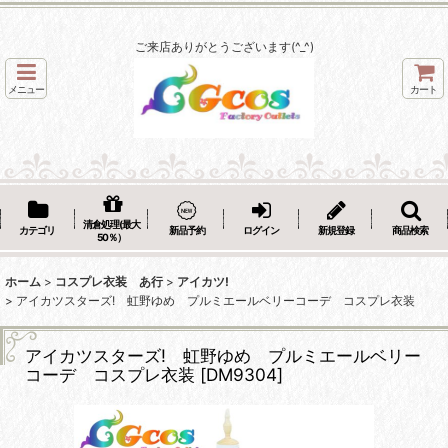
ご来店ありがとうございます(^_^)
メニュー
カート
清倉処理(最大
カテゴリ
新品予約
ログイン
新規登録
商品検索
50％）
ホーム
>
コスプレ衣装 あ行
>
アイカツ!
>
アイカツスターズ! 虹野ゆめ プルミエールベリーコーデ コスプレ衣装
アイカツスターズ! 虹野ゆめ プルミエールベリー
コーデ コスプレ衣装
[
DM9304
]