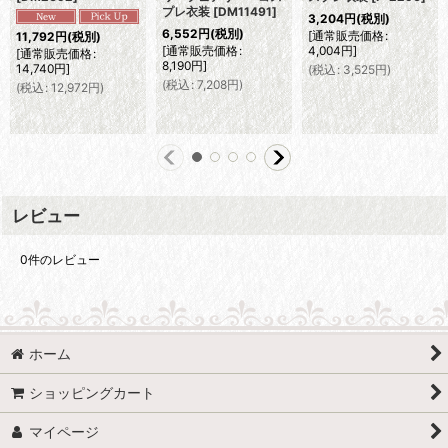
プレ衣装
[
DM11491
]
3,204
円
(税別)
6,552
円
(税別)
[
通常販売価格
:
11,792
円
(税別)
[
通常販売価格
:
4,004
円
]
[
通常販売価格
:
8,190
円
]
14,740
円
]
(
税込
:
3,525
円
)
(
税込
:
7,208
円
)
(
税込
:
12,972
円
)
レビュー
0
件のレビュー
ホーム
ショッピングカート
マイページ