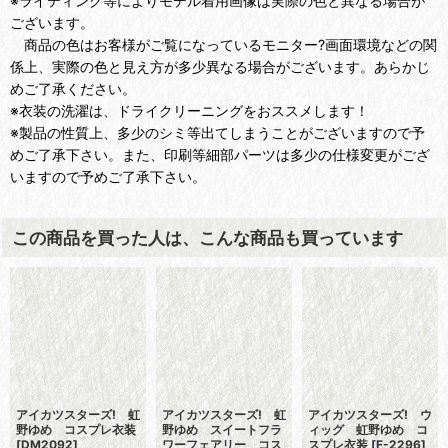
※ライティング等によりモデル着用画像は実際の色と異なる場合が
ございます。
商品の色はお客様がご覧になっているモニター?画面環境などの関
係上、実際の色と見え方が多少異なる場合がございます。あらかじ
めご了承ください。
※衣装の洗濯は、ドライクリーニングをおススメします！
※製品の性質上、多少のシミ等出てしまうことがございますので予
めご了承下さい。また、印刷等細部パーツは多少の仕様変更がござ
いますので予めご了承下さい。
この商品を買った人は、こんな商品も買っています
アイカツスターズ! 虹
アイカツスターズ! 虹
アイカツスターズ! ウ
野ゆめ コスプレ衣装
野ゆめ スイートフラ
ィッグ 虹野ゆめ コ
[
DM2092
]
ワーフェアリー コス
スプレ衣装
[
F-2296
]