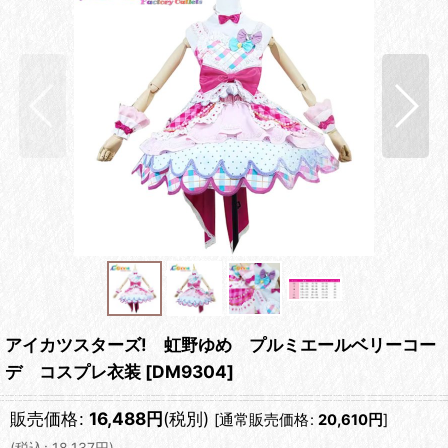
アイカツスターズ! 虹野ゆめ プルミエールベリーコー
デ コスプレ衣装
[
DM9304
]
販売価格
:
16,488
円
(税別)
[
通常販売価格
:
20,610
円
]
(
税込
:
18,137
円
)