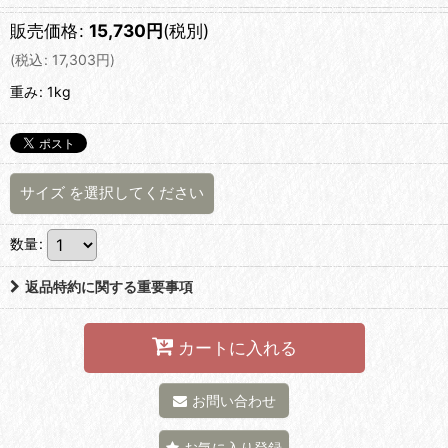
販売価格
:
15,730
円
(税別)
(
税込
:
17,303
円
)
重み
:
1kg
サイズ
を選択してください
数量
:
返品特約に関する重要事項
カートに入れる
お問い合わせ
お気に入り登録