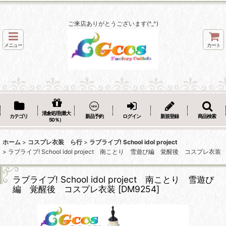
ご来店ありがとうございます(^_^)
メニュー
カート
清倉処理(最大
カテゴリ
新品予約
ログイン
新規登録
商品検索
50％）
ホーム
>
コスプレ衣装 ら行
>
ラブライブ! School idol project
>
ラブライブ! School idol project 南ことり 雪遊び編 覚醒後 コスプレ衣装
ラブライブ! School idol project 南ことり 雪遊び
編 覚醒後 コスプレ衣装
[
DM9254
]