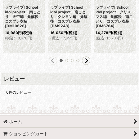
ラブライブ! School
ラブライブ! School
ラブライブ! School
idol project 南こと
idol project 南こと
idol project クリス
り 天空編 覚醒後
り クレヨン編 覚醒
マス編 覚醒後 南こ
コスプレ衣装
後 コスプレ衣装
とり コスプレ衣装
[
DM10628
]
[
DM9248
]
[
DM6764
]
16,980
円
(税別)
16,050
円
(税別)
14,278
円
(税別)
(
税込
:
18,678
円
)
(
税込
:
17,655
円
)
(
税込
:
15,706
円
)
レビュー
0
件のレビュー
ホーム
ショッピングカート