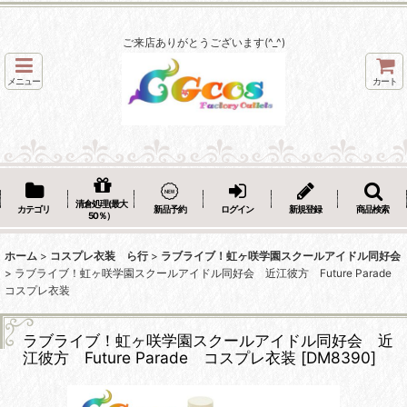
ご来店ありがとうございます(^_^)
メニュー
カート
清倉処理(最大
カテゴリ
新品予約
ログイン
新規登録
商品検索
50％）
ホーム
>
コスプレ衣装 ら行
>
ラブライブ！虹ヶ咲学園スクールアイドル同好会
>
ラブライブ！虹ヶ咲学園スクールアイドル同好会 近江彼方 Future Parade
コスプレ衣装
ラブライブ！虹ヶ咲学園スクールアイドル同好会 近
江彼方 Future Parade コスプレ衣装
[
DM8390
]