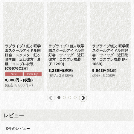
ラブライブ！虹ヶ咲学
ラブライブ！虹ヶ咲学
ラブライブ!虹ヶ咲学園
園スクールアイドル同
園スクールアイドル同
スクールアイドル同好
好会 スクスタ 虹ヶ
好会 ウィッグ 近江
会 ウィッグ 近江彼
咲学園 近江彼方 夏
彼方 コスプレ衣装
方 コスプレ衣装
[
F-
服 コスプレ衣装
[
F-1299
]
1069
]
[
CG976CZH
]
3,289
円
(税別)
5,643
円
(税別)
(
税込
:
3,618
円
)
(
税込
:
6,208
円
)
8,000
円
～
(税別)
(
税込
:
8,800
円
～
)
レビュー
0
件のレビュー