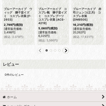
ブルーアーカイブ ウ
ブルーアーカイブ コ
ブルーアーカイブ 赤
ィッグ 獅子堂イズ
スプレ靴 獅子堂イズ
司ジュンコ(正月) コ
ミ コスプレ衣装
[
F-
ミ コスプレブーツ
スプレ衣装
2933
]
コスプレ衣装
[
ACS-
[
DM8505
]
4219
]
2,799
円
(税別)
16,210
円
(税別)
5,060
円
(税別)
[
通常販売価格
:
[
通常販売価格
:
3,498
円
]
[
通常販売価格
:
20,262
円
]
6,325
円
]
(
税込
:
3,079
円
)
(
税込
:
17,831
円
)
(
税込
:
5,566
円
)
レビュー
0
件のレビュー
ホーム