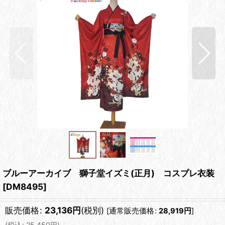
ブルーアーカイブ 獅子堂イズミ(正月) コスプレ衣装
[
DM8495
]
販売価格
:
23,136
円
(税別)
[
通常販売価格
:
28,919
円
]
(
税込
:
25,450
円
)