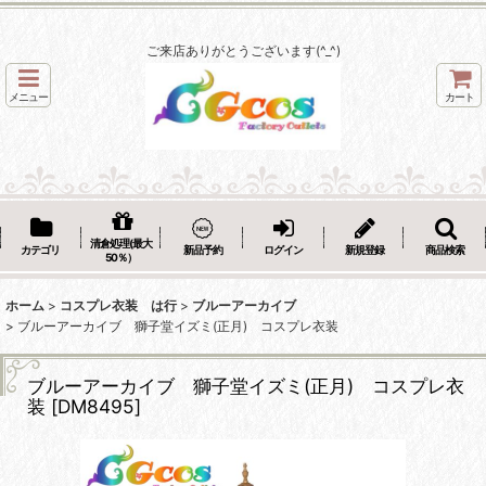
ご来店ありがとうございます(^_^)
メニュー
カート
清倉処理(最大
カテゴリ
新品予約
ログイン
新規登録
商品検索
50％）
ホーム
>
コスプレ衣装 は行
>
ブルーアーカイブ
>
ブルーアーカイブ 獅子堂イズミ(正月) コスプレ衣装
ブルーアーカイブ 獅子堂イズミ(正月) コスプレ衣
装
[
DM8495
]