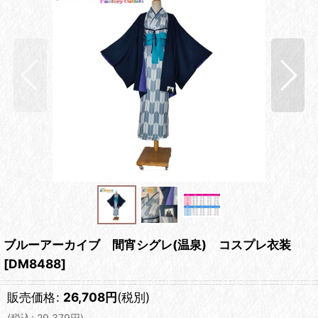
ブルーアーカイブ 間宵シグレ(温泉) コスプレ衣装
[
DM8488
]
販売価格
:
26,708
円
(税別)
(
税込
:
29,379
円
)