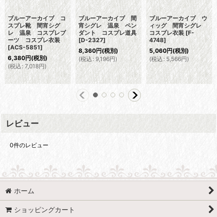
ブルーアーカイブ コ
ブルーアーカイブ 間
ブルーアーカイブ ウ
スプレ靴 間宵シグ
宵シグレ 温泉 ペン
ィッグ 間宵シグレ
レ 温泉 コスプレブ
ダント コスプレ道具
コスプレ衣装
[
F-
ーツ コスプレ衣装
[
D-2327
]
4748
]
[
ACS-5851
]
8,360
円
(税別)
5,060
円
(税別)
6,380
円
(税別)
(
税込
:
9,196
円
)
(
税込
:
5,566
円
)
(
税込
:
7,018
円
)
レビュー
0
件のレビュー
ホーム
ショッピングカート