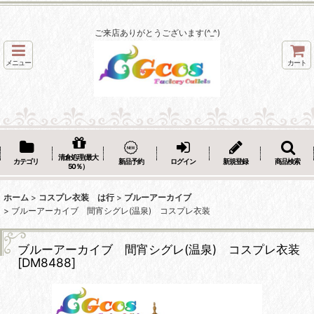
ご来店ありがとうございます(^_^)
メニュー
カート
清倉処理(最大
カテゴリ
新品予約
ログイン
新規登録
商品検索
50％）
ホーム
>
コスプレ衣装 は行
>
ブルーアーカイブ
>
ブルーアーカイブ 間宵シグレ(温泉) コスプレ衣装
ブルーアーカイブ 間宵シグレ(温泉) コスプレ衣装
[
DM8488
]