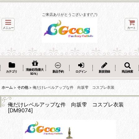
ご来店ありがとうございます(^_^)
メニュー
カート
清倉処理(最大
カテゴリ
新品予約
ログイン
新規登録
商品検索
50％）
ホーム
>
その他
>
俺だけレベルアップな件 向坂雫 コスプレ衣装
俺だけレベルアップな件 向坂雫 コスプレ衣装
[
DM9074
]