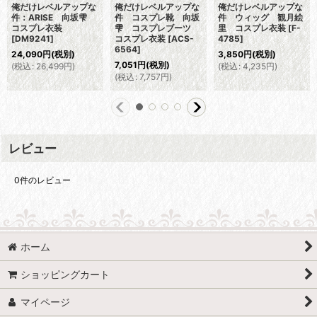
俺だけレベルアップな
俺だけレベルアップな
俺だけレベルアップな
件：ARISE 向坂雫
件 コスプレ靴 向坂
件 ウィッグ 観月絵
コスプレ衣装
雫 コスプレブーツ
里 コスプレ衣装
[
F-
[
DM9241
]
コスプレ衣装
[
ACS-
4785
]
6564
]
24,090
円
(税別)
3,850
円
(税別)
7,051
円
(税別)
(
税込
:
26,499
円
)
(
税込
:
4,235
円
)
(
税込
:
7,757
円
)
レビュー
0
件のレビュー
ホーム
ショッピングカート
マイページ