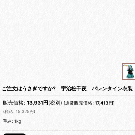
ご注文はうさぎですか? 宇治松千夜 バレンタイン衣装
販売価格
:
13,931
円
(税別)
[
通常販売価格
:
17,413
円
]
(
税込
:
15,325
円
)
重み
:
1kg