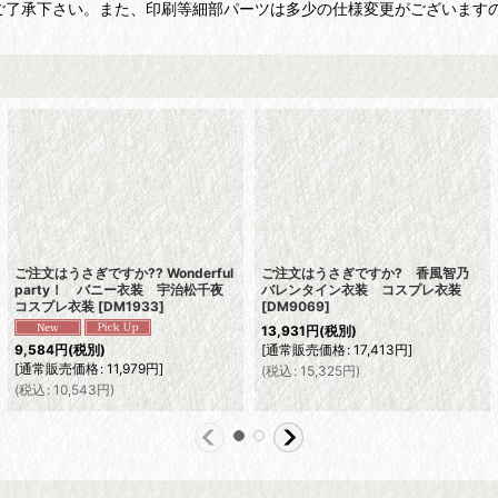
ご了承下さい。また、印刷等細部パーツは多少の仕様変更がございます
ご注文はうさぎですか?? Wonderful
ご注文はうさぎですか? 香風智乃
party！ バニー衣装 宇治松千夜
バレンタイン衣装 コスプレ衣装
コスプレ衣装
[
DM1933
]
[
DM9069
]
13,931
円
(税別)
[
通常販売価格
:
17,413
円
]
9,584
円
(税別)
[
通常販売価格
:
11,979
円
]
(
税込
:
15,325
円
)
(
税込
:
10,543
円
)