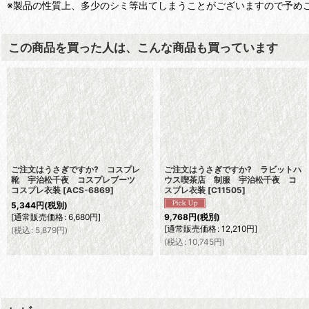
※製品の性質上、多少のシミ等出てしまうことがございますので予め
この商品を買った人は、こんな商品も買っています
ご注文はうさぎですか? コスプレ
ご注文はうさぎですか? ラビットハ
靴 宇治松千夜 コスプレブーツ
ウス喫茶店 制服 宇治松千夜 コ
コスプレ衣装
[
ACS-6869
]
スプレ衣装
[
C11505
]
5,344
円
(税別)
[
通常販売価格
:
6,680
円
]
9,768
円
(税別)
[
通常販売価格
:
12,210
円
]
(
税込
:
5,879
円
)
(
税込
:
10,745
円
)