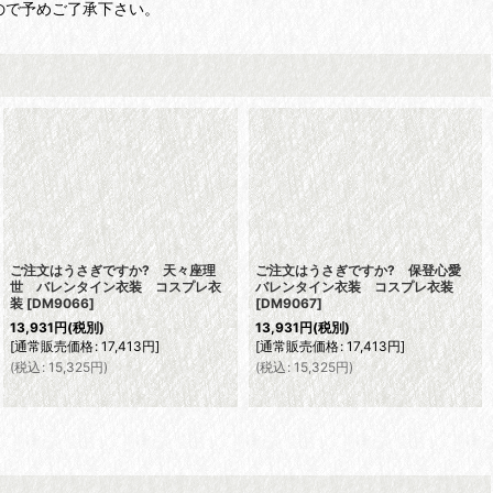
ので予めご了承下さい。
ご注文はうさぎですか? 天々座理
ご注文はうさぎですか? 保登心愛
世 バレンタイン衣装 コスプレ衣
バレンタイン衣装 コスプレ衣装
装
[
DM9066
]
[
DM9067
]
13,931
円
(税別)
13,931
円
(税別)
[
通常販売価格
:
17,413
円
]
[
通常販売価格
:
17,413
円
]
(
税込
:
15,325
円
)
(
税込
:
15,325
円
)