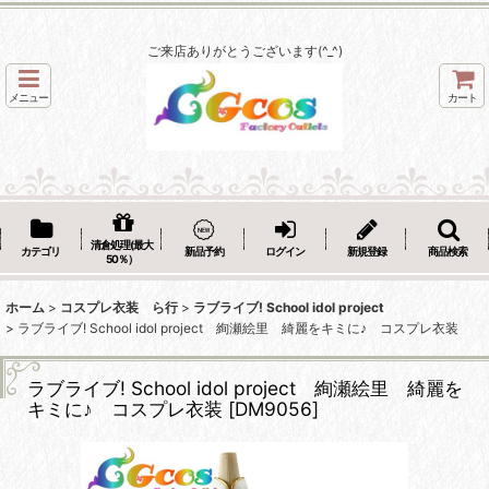
ご来店ありがとうございます(^_^)
メニュー
カート
清倉処理(最大
カテゴリ
新品予約
ログイン
新規登録
商品検索
50％）
ホーム
>
コスプレ衣装 ら行
>
ラブライブ! School idol project
>
ラブライブ! School idol project 絢瀬絵里 綺麗をキミに♪ コスプレ衣装
ラブライブ! School idol project 絢瀬絵里 綺麗を
キミに♪ コスプレ衣装
[
DM9056
]