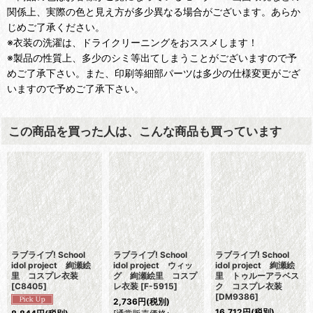
関係上、実際の色と見え方が多少異なる場合がございます。あらか
じめご了承ください。
※衣装の洗濯は、ドライクリーニングをおススメします！
※製品の性質上、多少のシミ等出てしまうことがございますので予
めご了承下さい。また、印刷等細部パーツは多少の仕様変更がござ
いますので予めご了承下さい。
この商品を買った人は、こんな商品も買っています
ラブライブ! School
ラブライブ! School
ラブライブ! School
idol project 絢瀬絵
idol project ウィッ
idol project 絢瀬絵
里 コスプレ衣装
グ 絢瀬絵里 コスプ
里 トゥルーアラベス
[
C8405
]
レ衣装
[
F-5915
]
ク コスプレ衣装
[
DM9386
]
2,736
円
(税別)
16,712
円
(税別)