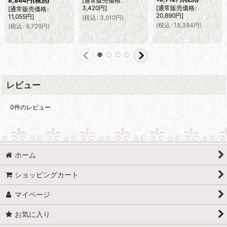
[
通常販売価格
:
8,844
円
(税別)
3,420
円
]
[
通常販売価格
:
[
通常販売価格
:
20,890
円
]
11,055
円
]
(
税込
:
3,010
円
)
(
税込
:
18,384
円
)
(
税込
:
9,729
円
)
レビュー
0
件のレビュー
ホーム
ショッピングカート
マイページ
お気に入り