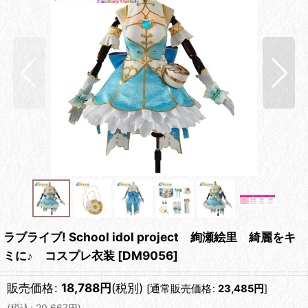
ラブライブ! School idol project 絢瀬絵里 綺麗をキ
ミに♪ コスプレ衣装
[
DM9056
]
販売価格
:
18,788
円
(税別)
[
通常販売価格
:
23,485
円
]
(
税込
:
20,667
円
)