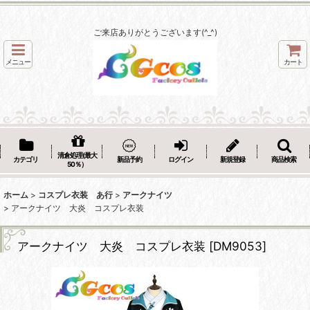
ご来店ありがとうございます(^_^)
メニュー
カート
清倉処理(最大
カテゴリ
新品予約
ログイン
新規登録
商品検索
50％）
ホーム
>
コスプレ衣装 あ行
>
アークナイツ
>
アークナイツ 大炎 コスプレ衣装
アークナイツ 大炎 コスプレ衣装
[
DM9053
]