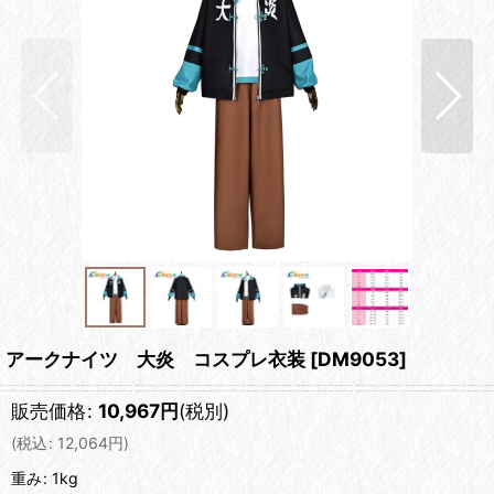
アークナイツ 大炎 コスプレ衣装
[
DM9053
]
販売価格
:
10,967
円
(税別)
(
税込
:
12,064
円
)
重み
:
1kg