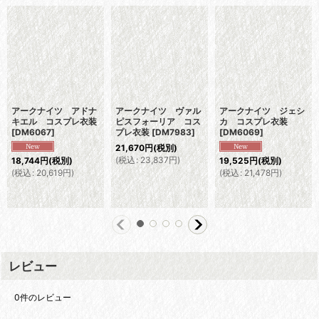
アークナイツ アドナ
アークナイツ ヴァル
アークナイツ ジェシ
キエル コスプレ衣装
ピスフォーリア コス
カ コスプレ衣装
[
DM6067
]
プレ衣装
[
DM7983
]
[
DM6069
]
21,670
円
(税別)
(
税込
:
23,837
円
)
18,744
円
(税別)
19,525
円
(税別)
(
税込
:
20,619
円
)
(
税込
:
21,478
円
)
レビュー
0
件のレビュー