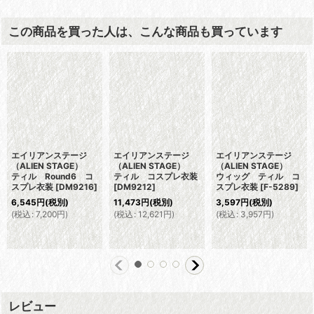
この商品を買った人は、こんな商品も買っています
エイリアンステージ
エイリアンステージ
エイリアンステージ
（ALIEN STAGE）
（ALIEN STAGE）
（ALIEN STAGE）
ティル Round6 コ
ティル コスプレ衣装
ウィッグ ティル コ
スプレ衣装
[
DM9216
]
[
DM9212
]
スプレ衣装
[
F-5289
]
6,545
円
(税別)
11,473
円
(税別)
3,597
円
(税別)
(
税込
:
7,200
円
)
(
税込
:
12,621
円
)
(
税込
:
3,957
円
)
レビュー