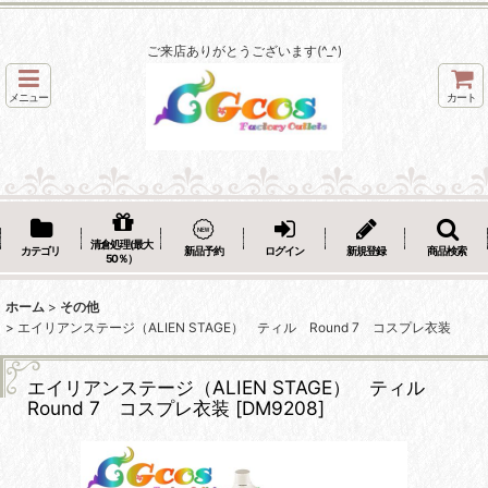
ご来店ありがとうございます(^_^)
メニュー
カート
清倉処理(最大
カテゴリ
新品予約
ログイン
新規登録
商品検索
50％）
ホーム
>
その他
>
エイリアンステージ（ALIEN STAGE） ティル Round 7 コスプレ衣装
エイリアンステージ（ALIEN STAGE） ティル
Round 7 コスプレ衣装
[
DM9208
]