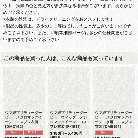
係上、実際の色と見え方が多少異なる場合がございます。あらかじ
めご了承ください。
※衣装の洗濯は、ドライクリーニングをおススメします！
※製品の性質上、多少のシミ等出てしまうことがございますので予
めご了承下さい。また、印刷等細部パーツは多少の仕様変更がござ
いますので予めご了承下さい。
この商品を買った人は、こんな商品も買っています
ウマ娘プリティーダー
ウマ娘プリティーダー
ウマ娘プリティーダー
ビー メジロマックイ
ビー ウィッグ メジ
ビー メジロマックイ
ーン コスプレ衣装
ロマックイーン コス
ーン 水着 コスプレ
[
DM3142
]
プレ衣装
[
F-1511
]
衣装
[
DM5191
]
3,180
円
～5,430
円
(税別)