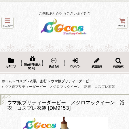
ご来店ありがとうございます(^_^)
メニュー
カート
清倉処理(最大
カテゴリ
新品予約
ログイン
新規登録
商品検索
50％）
ホーム
>
コスプレ衣装 あ行
>
ウマ娘プリティーダービー
>
ウマ娘プリティーダービー メジロマックイーン 浴衣 コスプレ衣装
ウマ娘プリティーダービー メジロマックイーン 浴
衣 コスプレ衣装
[
DM9153
]