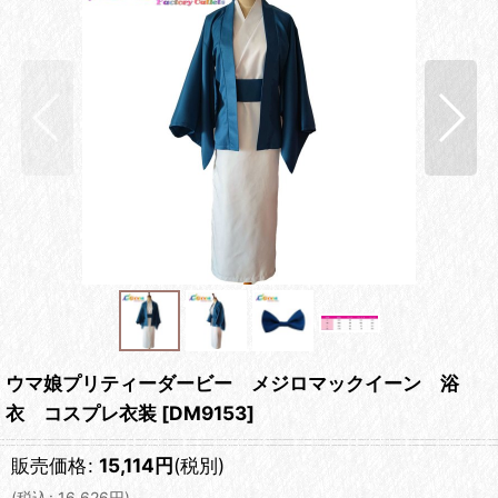
ウマ娘プリティーダービー メジロマックイーン 浴
衣 コスプレ衣装
[
DM9153
]
販売価格
:
15,114
円
(税別)
(
税込
:
16,626
円
)