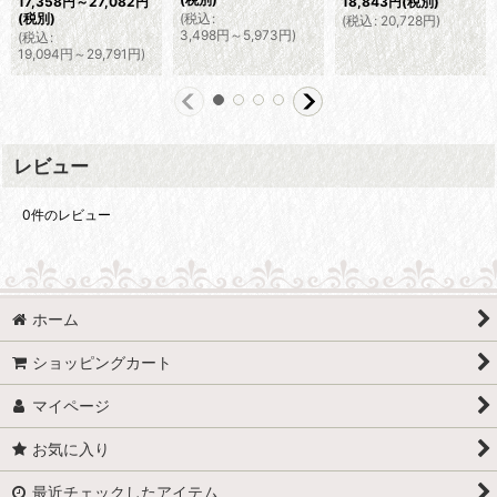
17,358
円
～27,082
円
18,843
円
(税別)
(
税込
:
(税別)
(
税込
:
20,728
円
)
3,498
円
～5,973
円
)
(
税込
:
19,094
円
～29,791
円
)
レビュー
0
件のレビュー
ホーム
ショッピングカート
マイページ
お気に入り
最近チェックしたアイテム