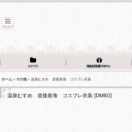
メニュー
カテゴリ
清倉処理(最大50％）
ホーム
>
その他
>
温泉むすめ 道後泉海 コスプレ衣装
温泉むすめ 道後泉海 コスプレ衣装
[
DM60
]