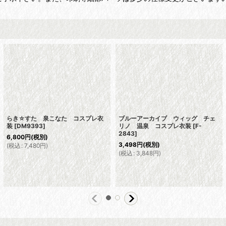
らき☆すた 泉こなた コスプレ衣
ブルーアーカイブ ウィッグ チェ
装
[
DM9393
]
リノ 温泉 コスプレ衣装
[
F-
2843
]
6,800
円
(税別)
3,498
円
(税別)
(
税込
:
7,480
円
)
(
税込
:
3,848
円
)