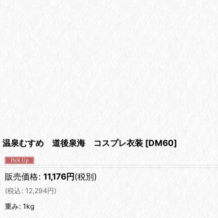
温泉むすめ 道後泉海 コスプレ衣装
[
DM60
]
販売価格
:
11,176
円
(税別)
(
税込
:
12,294
円
)
重み
:
1kg