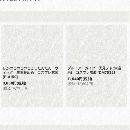
しかのこのこのここしたんたん ウ
ブルーアーカイブ 天見ノドカ(温
ィッグ 馬車芽めめ コスプレ衣装
泉) コスプレ衣装
[
DM7532
]
[
F-4159
]
11,540
円
(税別)
3,850
円
(税別)
(
税込
:
12,694
円
)
(
税込
:
4,235
円
)