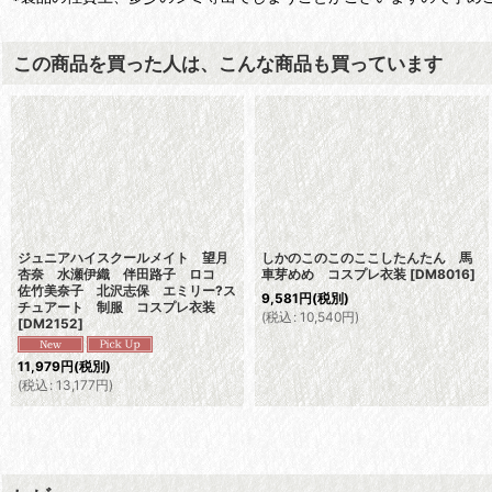
この商品を買った人は、こんな商品も買っています
ジュニアハイスクールメイト 望月
しかのこのこのここしたんたん 馬
杏奈 水瀬伊織 伴田路子 ロコ
車芽めめ コスプレ衣装
[
DM8016
]
佐竹美奈子 北沢志保 エミリー?ス
9,581
円
(税別)
チュアート 制服 コスプレ衣装
(
税込
:
10,540
円
)
[
DM2152
]
11,979
円
(税別)
(
税込
:
13,177
円
)