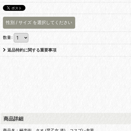
性別
/
サイズ
を選択してください
数量
:
返品特約に関する重要事項
商品詳細
商品名：極楽街 タオ (早乙女 道) コスプレ衣装