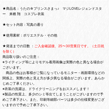
★商品名：うたの☆プリンスさまっ♪ マジLOVEレジェンドスタ
ー 来栖 翔 コスプレ衣装
★セット内容：写真の通り
★使用素材：ポリエステル・その他
★発送までの日数 ：
ご入金確認後、25〜30営業日です。（土日祝
を除く）
商品取り扱いのご注意：
※ライティング等によりモデル着用画像は実際の色と異なる場合が
ございます。
商品の色はお客様がご覧になっているモニター・画面環境などの
関係上、実際の色と見え方が多少異なる場合がございます。あらか
じめご了承ください。
※衣装の洗濯は、ドライクリーニングをおススメします！
※製品の性質上、多少のシミ等出てしまうことがございますので予
めご了承下さい。また、印刷等細部パーツは多少の仕様変更がござ
いますので予めご了承下さい。