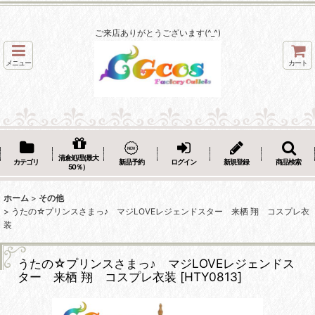
ご来店ありがとうございます(^_^)
メニュー
カート
清倉処理(最大
カテゴリ
新品予約
ログイン
新規登録
商品検索
50％）
ホーム
>
その他
>
うたの☆プリンスさまっ♪ マジLOVEレジェンドスター 来栖 翔 コスプレ衣
装
うたの☆プリンスさまっ♪ マジLOVEレジェンドス
ター 来栖 翔 コスプレ衣装
[
HTY0813
]