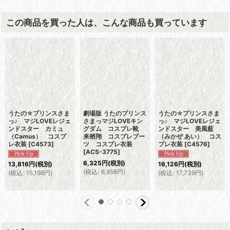
この商品を買った人は、こんな商品も買っています
うたの☆プリンスさま
劇場版 うたのプリンス
うたの☆プリンスさま
っ♪ マジLOVEレジェ
さまっマジLOVEキン
っ♪ マジLOVEレジェ
ンドスター カミュ
グダム コスプレ靴
ンドスター 美風藍
（Camus） コスプ
来栖翔 コスプレブー
（みかぜ あい） コス
レ衣装
[
C4573
]
ツ コスプレ衣装
プレ衣装
[
C4576
]
[
ACS-3775
]
6,325
円
(税別)
13,816
円
(税別)
16,126
円
(税別)
(
税込
:
6,958
円
)
(
税込
:
15,198
円
)
(
税込
:
17,739
円
)