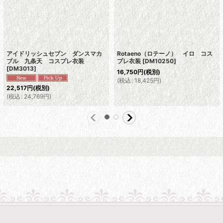
アイドリッシュセブン ダンスマカ
Rotaeno（ロテーノ） イロ コス
ブル 九条天 コスプレ衣装
プレ衣装
[
DM10250
]
[
DM3013
]
16,750
円
(税別)
(
税込
:
18,425
円
)
22,517
円
(税別)
(
税込
:
24,769
円
)