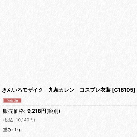
きんいろモザイク 九条カレン コスプレ衣装
[
C18105
]
販売価格
:
9,218
円
(税別)
(
税込
:
10,140
円
)
重み
:
1kg