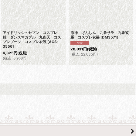
アイドリッシュセブン コスプレ
原神 げんしん 九条サラ 九条裟
靴 ダンスマカブル 九条天 コス
羅 コスプレ衣装
[
DM3571
]
プレブーツ コスプレ衣装
[
ACS-
3556
]
20,031
円
(税別)
6,325
円
(税別)
(
税込
:
22,035
円
)
(
税込
:
6,958
円
)