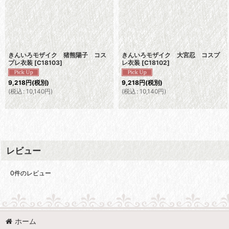
きんいろモザイク 猪熊陽子 コス
きんいろモザイク 大宮忍 コスプ
プレ衣装
[
C18103
]
レ衣装
[
C18102
]
9,218
円
(税別)
9,218
円
(税別)
(
税込
:
10,140
円
)
(
税込
:
10,140
円
)
レビュー
0
件のレビュー
ホーム