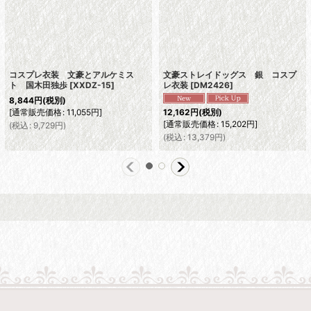
コスプレ衣装 文豪とアルケミス
文豪ストレイドッグス 銀 コスプ
ト 国木田独歩
[
XXDZ-15
]
レ衣装
[
DM2426
]
8,844
円
(税別)
[
通常販売価格
:
11,055
円
]
12,162
円
(税別)
[
通常販売価格
:
15,202
円
]
(
税込
:
9,729
円
)
(
税込
:
13,379
円
)