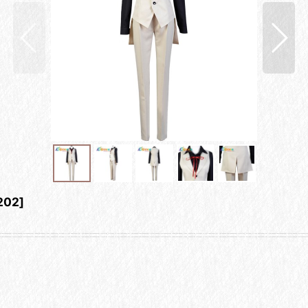
202
]