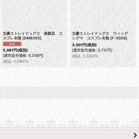
文豪ストレイドッグス 泉鏡花 コ
文豪ストレイドッグス ウィッグ
スプレ衣装
[
DM6355
]
シグマ コスプレ衣装
[
F-3026
]
3,001
円
(税別)
[
通常販売価格
:
3,751
円
]
5,087
円
(税別)
[
通常販売価格
:
6,358
円
]
(
税込
:
3,302
円
)
(
税込
:
5,596
円
)