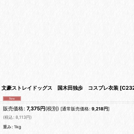
文豪ストレイドッグス 国木田独歩 コスプレ衣装
[
C23
販売価格
:
7,375
円
(税別)
[
通常販売価格
:
9,218
円
]
(
税込
:
8,113
円
)
重み
:
1kg