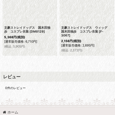
文豪ストレイドッグス 国木田独
文豪ストレイドッグス ウィッグ
歩 コスプレ衣装
[
DM8129
]
国木田独歩 コスプレ衣装
[
F-
3067
]
5,368
円
(税別)
2,156
円
(税別)
[
通常販売価格
:
6,710
円
]
[
通常販売価格
:
2,695
円
]
(
税込
:
5,905
円
)
(
税込
:
2,372
円
)
レビュー
0
件のレビュー
ホーム