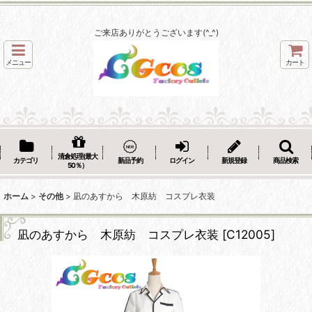
ご来店ありがとうございます(^_^)
メニュー
カート
清倉処理(最大
カテゴリ
新品予約
ログイン
新規登録
商品検索
50％）
ホーム
>
その他
>
凪のあすから 木原紡 コスプレ衣装
凪のあすから 木原紡 コスプレ衣装
[
C12005
]