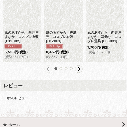
凪のあすから 向井戸
凪のあすから 先島
凪のあすから 向井戸
まなか コスプレ衣装
光 コスプレ衣装
まなか 耳飾り コス
[
C12002
]
[
C12001
]
プレ道具
[
D-3031
]
1,700
円
(税別)
(
税込
:
1,870
円
)
5,533
円
(税別)
6,457
円
(税別)
(
税込
:
6,087
円
)
(
税込
:
7,103
円
)
レビュー
0
件のレビュー
ホーム