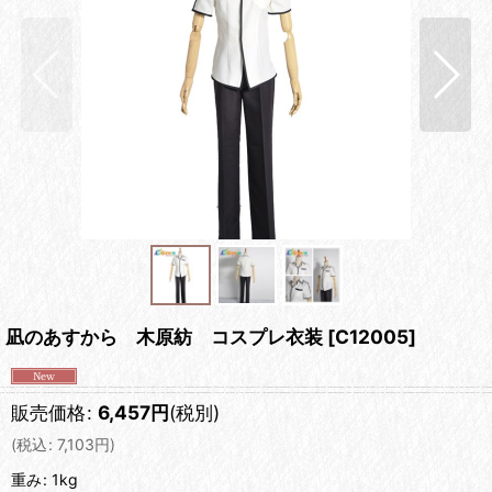
凪のあすから 木原紡 コスプレ衣装
[
C12005
]
販売価格
:
6,457
円
(税別)
(
税込
:
7,103
円
)
重み
:
1kg