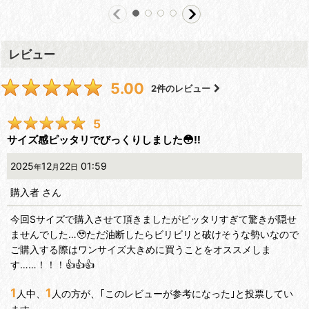
レビュー
5.00
2
件のレビュー
5
サイズ感ピッタリでびっくりしました😳‼️
2025
12
22
01:59
年
月
日
購入者
さん
今回Sサイズで購入させて頂きましたがピッタリすぎて驚きが隠せ
ませんでした…🥹ただ油断したらビリビリと破けそうな勢いなので
ご購入する際はワンサイズ大きめに買うことをオススメしま
す……！！！👍👍👍
1
1
人中、
人の方が、｢このレビューが参考になった｣と投票してい