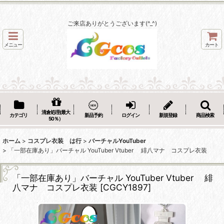
ご来店ありがとうございます(^_^)
メニュー
カート
清倉処理(最大
カテゴリ
新品予約
ログイン
新規登録
商品検索
50％）
ホーム
>
コスプレ衣装 は行
>
バーチャルYouTuber
>
「一部在庫あり」バーチャル YouTuber Vtuber 緋八マナ コスプレ衣装
「一部在庫あり」バーチャル YouTuber Vtuber 緋
八マナ コスプレ衣装
[
CGCY1897
]