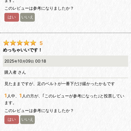
ます。
このレビューは参考になりましたか？
はい
いいえ
5
めっちゃいいです！
2025
10
09
00:18
年
月
日
購入者
さん
見たままですが、足のベルトが一番下だけ緩かったかもです
1
1
人中、
人の方が、｢このレビューが参考になった｣と投票してい
ます。
このレビューは参考になりましたか？
はい
いいえ