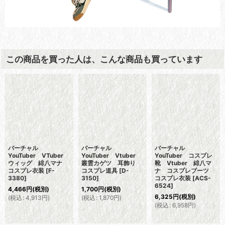
この商品を買った人は、こんな商品も買っています
バーチャル
バーチャル
バーチャル
YouTuber VTuber
YouTuber Vtuber
YouTuber コスプレ
ウィッグ 緋八マナ
叢雲カゲツ 耳飾り
靴 Vtuber 緋八マ
コスプレ衣装
[
F-
コスプレ道具
[
D-
ナ コスプレブーツ
3380
]
3150
]
コスプレ衣装
[
ACS-
6524
]
4,466
円
(税別)
1,700
円
(税別)
6,325
円
(税別)
(
税込
:
4,913
円
)
(
税込
:
1,870
円
)
(
税込
:
6,958
円
)