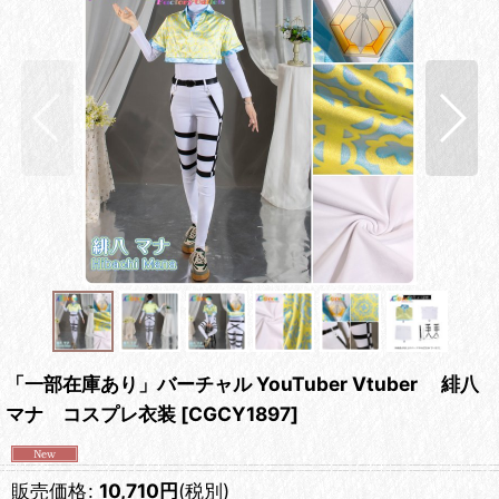
「一部在庫あり」バーチャル YouTuber Vtuber 緋八
マナ コスプレ衣装
[
CGCY1897
]
販売価格
:
10,710
円
(税別)