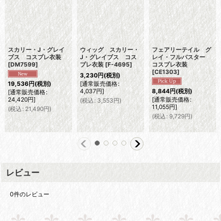
スカリー・J・グレイ
ウィッグ スカリー・
フェアリーテイル グ
ブス コスプレ衣装
J・グレイブス コス
レイ・フルバスター
[
DM7599
]
プレ衣装
[
F-4695
]
コスプレ衣装
[
CE1303
]
3,230
円
(税別)
[
通常販売価格
:
19,536
円
(税別)
4,037
円
]
8,844
円
(税別)
[
通常販売価格
:
24,420
円
]
[
通常販売価格
:
(
税込
:
3,553
円
)
11,055
円
]
(
税込
:
21,490
円
)
(
税込
:
9,729
円
)
レビュー
0
件のレビュー