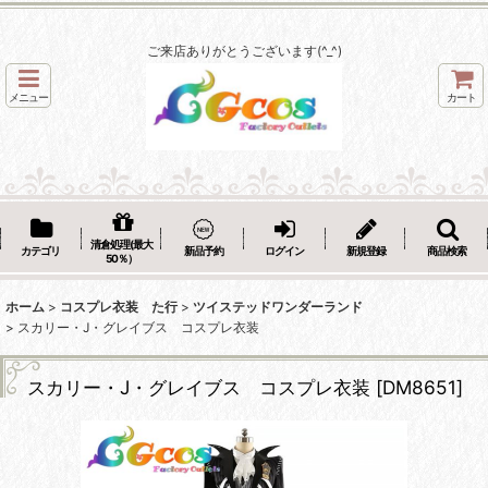
ご来店ありがとうございます(^_^)
メニュー
カート
清倉処理(最大
カテゴリ
新品予約
ログイン
新規登録
商品検索
50％）
ホーム
>
コスプレ衣装 た行
>
ツイステッドワンダーランド
>
スカリー・J・グレイブス コスプレ衣装
スカリー・J・グレイブス コスプレ衣装
[
DM8651
]