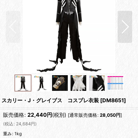
スカリー・J・グレイブス コスプレ衣装
[
DM8651
]
販売価格
:
22,440
円
(税別)
[
通常販売価格
:
28,050
円
]
(
税込
:
24,684
円
)
重み
:
1kg