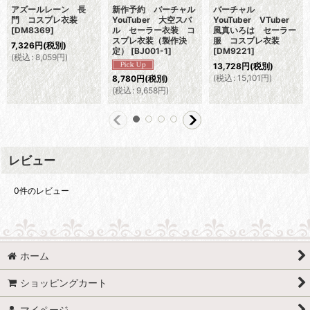
アズールレーン 長
新作予約 バーチャル
バーチャル
門 コスプレ衣装
YouTuber 大空スバ
YouTuber VTuber
[
DM8369
]
ル セーラー衣装 コ
風真いろは セーラー
スプレ衣装（製作決
服 コスプレ衣装
7,326
円
(税別)
定）
[
BJ001-1
]
[
DM9221
]
(
税込
:
8,059
円
)
13,728
円
(税別)
(
税込
:
15,101
円
)
8,780
円
(税別)
(
税込
:
9,658
円
)
レビュー
0
件のレビュー
ホーム
ショッピングカート
マイページ