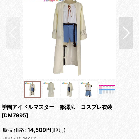
学園アイドルマスター 篠澤広 コスプレ衣装
[
DM7995
]
販売価格
:
14,509
円
(税別)
(
税込
:
15,960
円
)