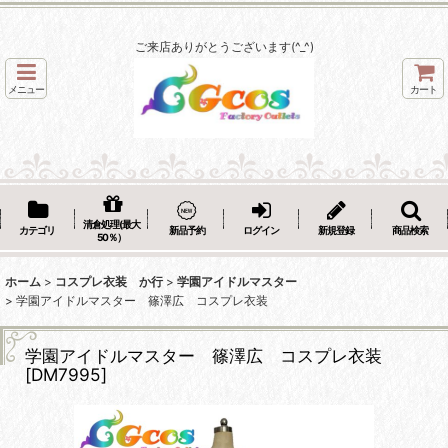
ご来店ありがとうございます(^_^)
メニュー
カート
清倉処理(最大
カテゴリ
新品予約
ログイン
新規登録
商品検索
50％）
ホーム
>
コスプレ衣装 か行
>
学園アイドルマスター
>
学園アイドルマスター 篠澤広 コスプレ衣装
学園アイドルマスター 篠澤広 コスプレ衣装
[
DM7995
]