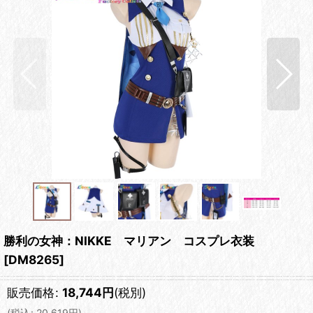
勝利の女神：NIKKE マリアン コスプレ衣装
[
DM8265
]
販売価格
:
18,744
円
(税別)
(
税込
:
20,619
円
)