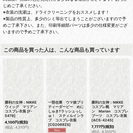
じめご了承ください。
※衣装の洗濯は、ドライクリーニングをおススメします！
※製品の性質上、多少のシミ等出てしまうことがございますので予
めご了承下さい。また、印刷等細部パーツは多少の仕様変更がござ
いますので予めご了承下さい。
この商品を買った人は、こんな商品も買っています
勝利の女神：NIKKE
一部在庫 ウマ娘プリ
勝利の女神：NIKKE
ウィッグ マリアン
ティーダービー めに
コスプレ靴 マリア
コスプレ衣装
[
F-
しゅき?ラッシュっし
ン Marian コスプレ
5478
]
ゅ！ スティルインラ
ブーツ コスプレ衣装
ブ コスプレ衣装
[
ACS-4245
]
4,100
円
(税別)
[
CG2069ZS
]
7,777
円
(税別)
(
税込
:
4,510
円
)
(
税込
:
8,555
円
)