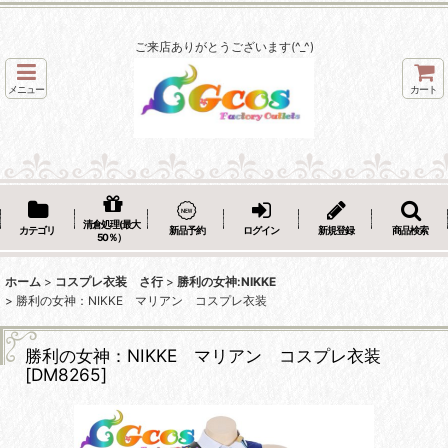
ご来店ありがとうございます(^_^)
メニュー
カート
清倉処理(最大
カテゴリ
新品予約
ログイン
新規登録
商品検索
50％）
ホーム
>
コスプレ衣装 さ行
>
勝利の女神:NIKKE
>
勝利の女神：NIKKE マリアン コスプレ衣装
勝利の女神：NIKKE マリアン コスプレ衣装
[
DM8265
]