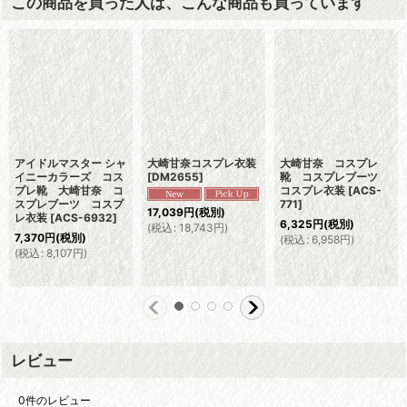
この商品を買った人は、こんな商品も買っています
アイドルマスター シャ
大崎甘奈コスプレ衣装
大崎甘奈 コスプレ
イニーカラーズ コス
[
DM2655
]
靴 コスプレブーツ
プレ靴 大崎甘奈 コ
コスプレ衣装
[
ACS-
スプレブーツ コスプ
771
]
17,039
円
(税別)
レ衣装
[
ACS-6932
]
6,325
円
(税別)
(
税込
:
18,743
円
)
7,370
円
(税別)
(
税込
:
6,958
円
)
(
税込
:
8,107
円
)
レビュー
0
件のレビュー