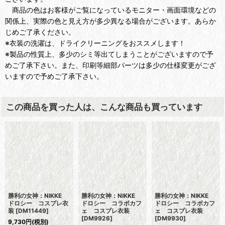
商品の色はお客様がご覧になっているモニター・画面環境などの
関係上、実際の色と見え方が多少異なる場合がございます。あらか
じめご了承ください。
※衣装の洗濯は、ドライクリーニングをおススメします！
※製品の性質上、多少のシミ等出てしまうことがございますので予
めご了承下さい。また、印刷等細部パーツは多少の仕様変更がござ
いますので予めご了承下さい。
この商品を買った人は、こんな商品も買っています
勝利の女神：NIKKE
勝利の女神：NIKKE
勝利の女神：NIKKE
ドロシー コスプレ衣
ドロシー コラボカフ
ドロシー コラボカフ
装
[
DM11449
]
ェ コスプレ衣装
ェ コスプレ衣装
[
DM9926
]
[
DM9930
]
9,730
円
(税別)