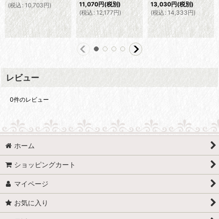
11,070
円
(税別)
13,030
円
(税別)
(
税込
:
10,703
円
)
(
税込
:
12,177
円
)
(
税込
:
14,333
円
)
レビュー
0
件のレビュー
ホーム
ショッピングカート
マイページ
お気に入り