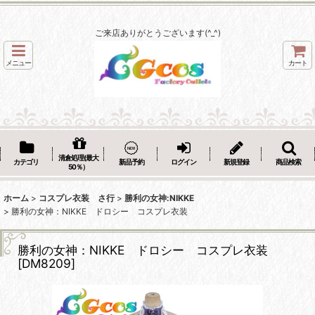
ご来店ありがとうございます(^_^)
メニュー
カート
清倉処理(最大
カテゴリ
新品予約
ログイン
新規登録
商品検索
50％）
ホーム
>
コスプレ衣装 さ行
>
勝利の女神:NIKKE
>
勝利の女神：NIKKE ドロシー コスプレ衣装
勝利の女神：NIKKE ドロシー コスプレ衣装
[
DM8209
]