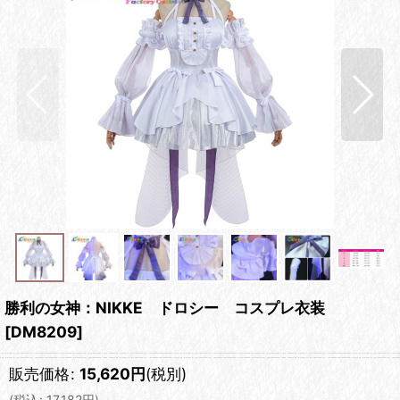
勝利の女神：NIKKE ドロシー コスプレ衣装
[
DM8209
]
販売価格
:
15,620
円
(税別)
(
税込
:
17,182
円
)