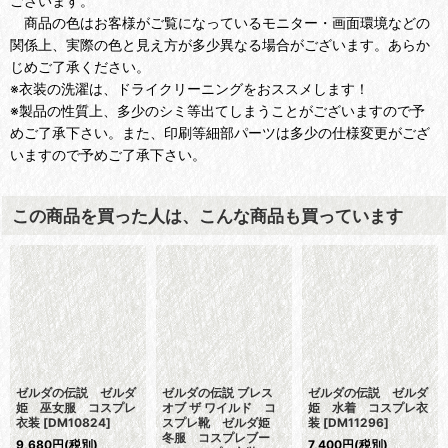
ございます。
商品の色はお客様がご覧になっているモニター・画面環境などの
関係上、実際の色と見え方が多少異なる場合がございます。あらか
じめご了承ください。
※衣装の洗濯は、ドライクリーニングをおススメします！
※製品の性質上、多少のシミ等出てしまうことがございますので予
めご了承下さい。また、印刷等細部パーツは多少の仕様変更がござ
いますので予めご了承下さい。
この商品を買った人は、こんな商品も買っています
ゼルダの伝説 ゼルダ
ゼルダの伝説 ブレス
ゼルダの伝説 ゼルダ
姫 巫女服 コスプレ
オブ ザ ワイルド コ
姫 水着 コスプレ衣
衣装
[
DM10824
]
スプレ靴 ゼルダ姫
装
[
DM11296
]
冬服 コスプレブー
9,680
円
(税別)
7,400
円
(税別)