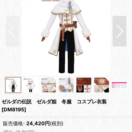
ゼルダの伝説 ゼルダ姫 冬服 コスプレ衣装
[
DM8195
]
販売価格
:
24,420
円
(税別)
(
税込
:
26,862
円
)