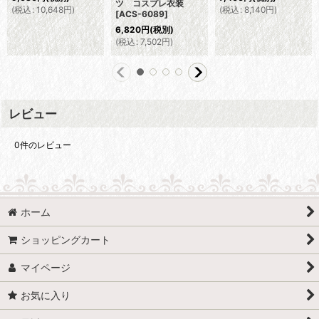
ツ コスプレ衣装
(
税込
:
10,648
円
)
(
税込
:
8,140
円
)
[
ACS-6089
]
6,820
円
(税別)
(
税込
:
7,502
円
)
レビュー
0
件のレビュー
ホーム
ショッピングカート
マイページ
お気に入り