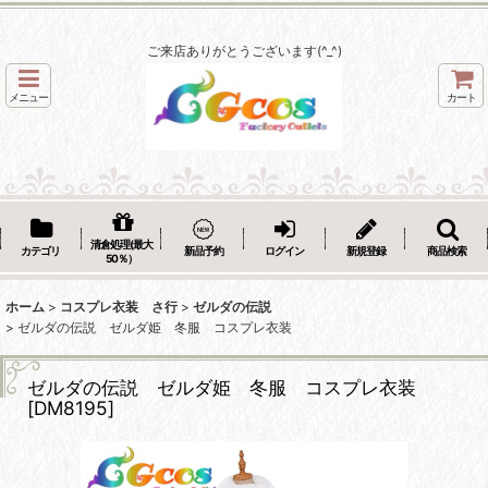
ご来店ありがとうございます(^_^)
メニュー
カート
清倉処理(最大
カテゴリ
新品予約
ログイン
新規登録
商品検索
50％）
ホーム
>
コスプレ衣装 さ行
>
ゼルダの伝説
>
ゼルダの伝説 ゼルダ姫 冬服 コスプレ衣装
ゼルダの伝説 ゼルダ姫 冬服 コスプレ衣装
[
DM8195
]