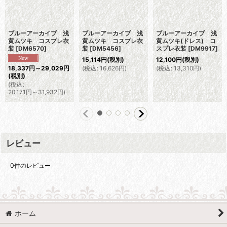
ブルーアーカイブ 浅
ブルーアーカイブ 浅
ブルーアーカイブ 浅
黄ムツキ コスプレ衣
黄ムツキ コスプレ衣
黄ムツキ(ドレス) コ
装
[
DM6570
]
装
[
DM5456
]
スプレ衣装
[
DM9917
]
15,114
円
(税別)
12,100
円
(税別)
(
税込
:
16,626
円
)
(
税込
:
13,310
円
)
18,337
円
～29,029
円
(税別)
(
税込
:
20,171
円
～31,932
円
)
レビュー
0
件のレビュー
ホーム