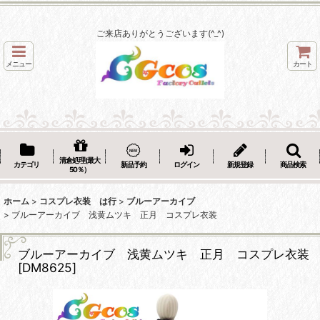
ご来店ありがとうございます(^_^)
メニュー
カート
清倉処理(最大
カテゴリ
新品予約
ログイン
新規登録
商品検索
50％）
ホーム
>
コスプレ衣装 は行
>
ブルーアーカイブ
>
ブルーアーカイブ 浅黄ムツキ 正月 コスプレ衣装
ブルーアーカイブ 浅黄ムツキ 正月 コスプレ衣装
[
DM8625
]