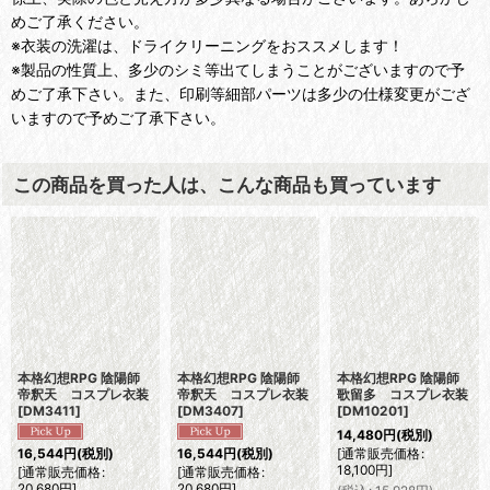
めご了承ください。
※衣装の洗濯は、ドライクリーニングをおススメします！
※製品の性質上、多少のシミ等出てしまうことがございますので予
めご了承下さい。また、印刷等細部パーツは多少の仕様変更がござ
いますので予めご了承下さい。
この商品を買った人は、こんな商品も買っています
本格幻想RPG 陰陽師
本格幻想RPG 陰陽師
本格幻想RPG 陰陽師
帝釈天 コスプレ衣装
帝釈天 コスプレ衣装
歌留多 コスプレ衣装
[
DM3411
]
[
DM3407
]
[
DM10201
]
14,480
円
(税別)
[
通常販売価格
:
16,544
円
(税別)
16,544
円
(税別)
18,100
円
]
[
通常販売価格
:
[
通常販売価格
:
20,680
円
]
20,680
円
]