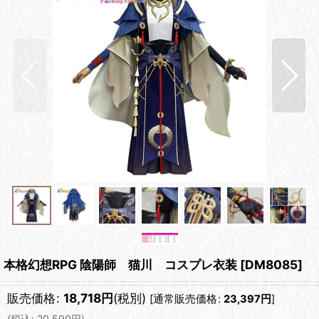
本格幻想RPG 陰陽師 猫川 コスプレ衣装
[
DM8085
]
販売価格
:
18,718
円
(税別)
[
通常販売価格
:
23,397
円
]
(
税込
:
20,590
円
)