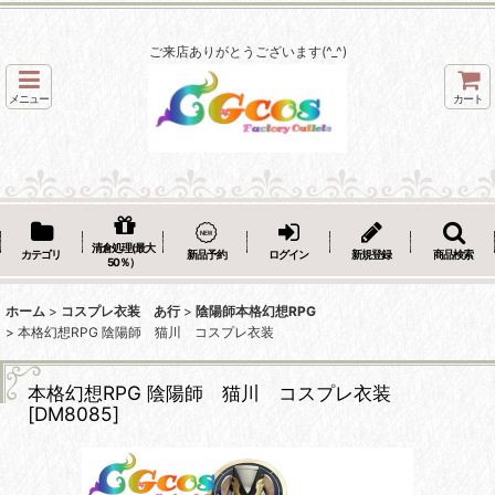
ご来店ありがとうございます(^_^)
メニュー
カート
清倉処理(最大
カテゴリ
新品予約
ログイン
新規登録
商品検索
50％）
ホーム
>
コスプレ衣装 あ行
>
陰陽師本格幻想RPG
>
本格幻想RPG 陰陽師 猫川 コスプレ衣装
本格幻想RPG 陰陽師 猫川 コスプレ衣装
[
DM8085
]