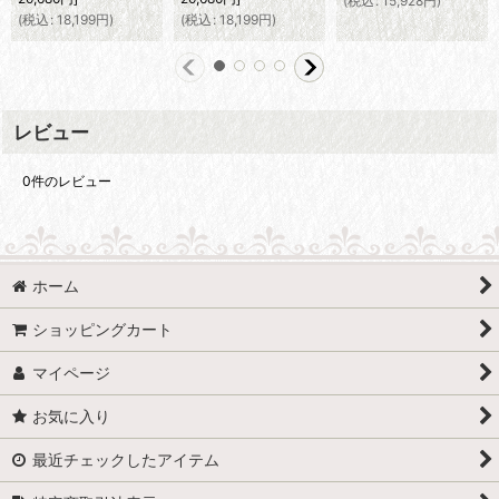
(
税込
:
15,928
円
)
(
税込
:
18,199
円
)
(
税込
:
18,199
円
)
レビュー
0
件のレビュー
ホーム
ショッピングカート
マイページ
お気に入り
最近チェックしたアイテム