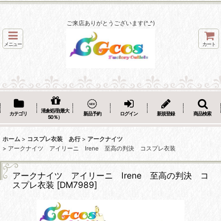
ご来店ありがとうございます(^_^)
メニュー
カート
清倉処理(最大
カテゴリ
新品予約
ログイン
新規登録
商品検索
50％）
ホーム
>
コスプレ衣装 あ行
>
アークナイツ
>
アークナイツ アイリーニ Irene 至高の判決 コスプレ衣装
アークナイツ アイリーニ Irene 至高の判決 コ
スプレ衣装
[
DM7989
]