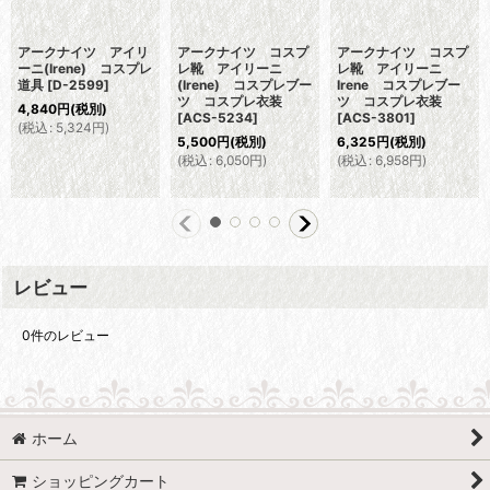
アークナイツ アイリ
アークナイツ コスプ
アークナイツ コスプ
ーニ(Irene) コスプレ
レ靴 アイリーニ
レ靴 アイリーニ
道具
[
D-2599
]
(Irene) コスプレブー
Irene コスプレブー
ツ コスプレ衣装
ツ コスプレ衣装
4,840
円
(税別)
[
ACS-5234
]
[
ACS-3801
]
(
税込
:
5,324
円
)
5,500
円
(税別)
6,325
円
(税別)
(
税込
:
6,050
円
)
(
税込
:
6,958
円
)
レビュー
0
件のレビュー
ホーム
ショッピングカート