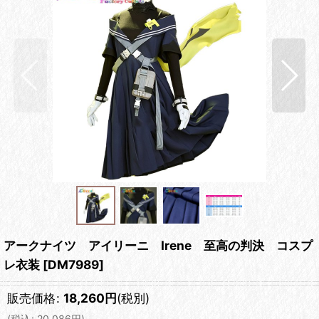
アークナイツ アイリーニ Irene 至高の判決 コスプ
レ衣装
[
DM7989
]
販売価格
:
18,260
円
(税別)
(
税込
:
20,086
円
)