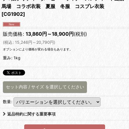
馬場 コラボ衣装 夏服 冬服 コスプレ衣装
[
CG1902
]
販売価格
:
13,860
円
～18,900
円
(税別)
(
税込
:
15,246
円
～20,790
円
)
オプションにより価格が変わる場合もあります。
重み
:
1kg
セット内容
/
サイズ
を選択してください
数量
:
返品特約に関する重要事項