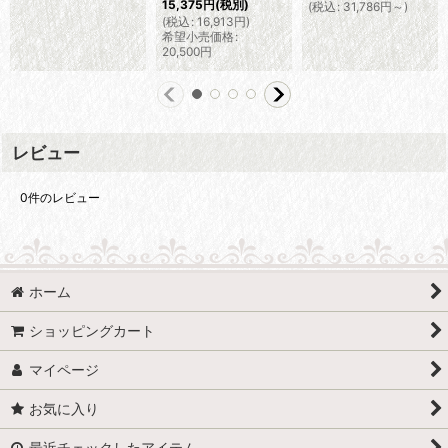
15,375
円
(税別)
(
税込
:
31,786
円
～
)
(
税込
:
16,913
円
)
希望小売価格
:
20,500
円
レビュー
0
件のレビュー
ホーム
ショッピングカート
マイページ
お気に入り
最近チェックしたアイテム