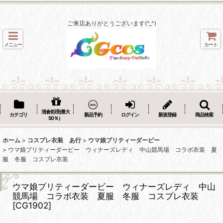
ご来店ありがとうございます(^_^)
メニュー
カート
清倉処理(最大
カテゴリ
新品予約
ログイン
新規登録
商品検索
50％）
ホーム
>
コスプレ衣装 あ行
>
ウマ娘プリティーダービー
>
ウマ娘プリティーダービー ウィナーズレディ 中山競馬場 コラボ衣装 夏
服 冬服 コスプレ衣装
ウマ娘プリティーダービー ウィナーズレディ 中山
競馬場 コラボ衣装 夏服 冬服 コスプレ衣装
[
CG1902
]