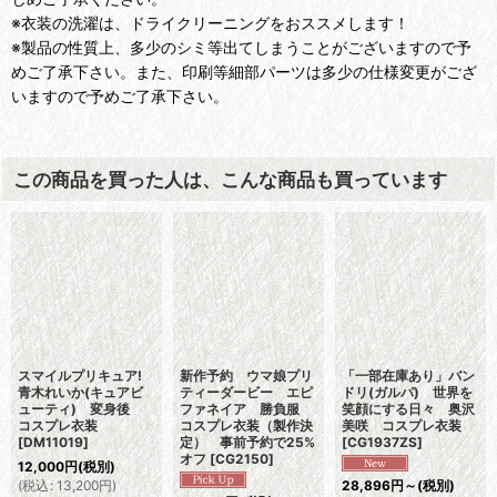
※衣装の洗濯は、ドライクリーニングをおススメします！
※製品の性質上、多少のシミ等出てしまうことがございますので予
めご了承下さい。また、印刷等細部パーツは多少の仕様変更がござ
いますので予めご了承下さい。
この商品を買った人は、こんな商品も買っています
スマイルプリキュア!
新作予約 ウマ娘プリ
「一部在庫あり」バン
青木れいか(キュアビ
ティーダービー エピ
ドリ(ガルパ) 世界を
ューティ) 変身後
ファネイア 勝負服
笑顔にする日々 奥沢
コスプレ衣装
コスプレ衣装（製作決
美咲 コスプレ衣装
[
DM11019
]
定） 事前予約で25%
[
CG1937ZS
]
オフ
[
CG2150
]
12,000
円
(税別)
(
税込
:
13,200
円
)
28,896
円
～
(税別)