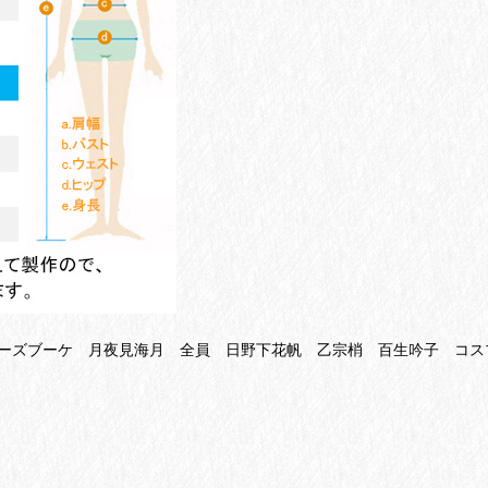
ーズブーケ 月夜見海月 全員 日野下花帆 乙宗梢 百生吟子 コス