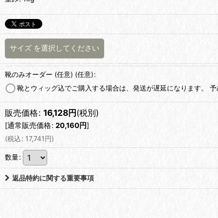
サイズ
を選択してください
靴のみオーダー (任意)
(任意)
:
靴とウィッグ込でご購入する場合は、発送が遅延になります。 
販売価格
:
16,128
円
(税別)
[
通常販売価格
:
20,160
円
]
(
税込
:
17,741
円
)
数量
:
返品特約に関する重要事項