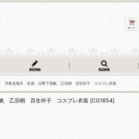
カート
新規登録
商品検索
ケ 月夜見海月 全員 日野下花帆 乙宗梢 百生吟子 コスプレ衣装
帆 乙宗梢 百生吟子 コスプレ衣装
[
CG1854
]