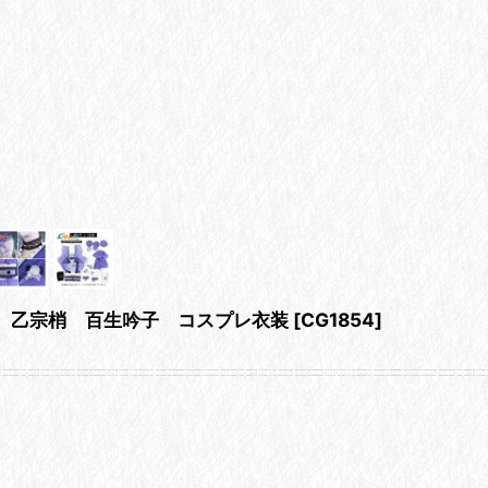
 乙宗梢 百生吟子 コスプレ衣装
[
CG1854
]