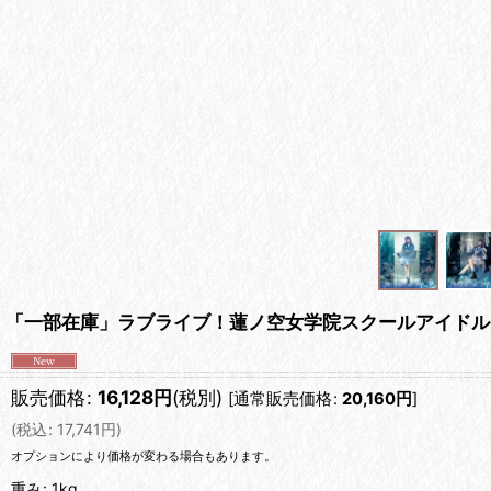
「一部在庫」ラブライブ！蓮ノ空女学院スクールアイドル
販売価格
:
16,128
円
(税別)
[
通常販売価格
:
20,160
円
]
(
税込
:
17,741
円
)
オプションにより価格が変わる場合もあります。
重み
:
1kg