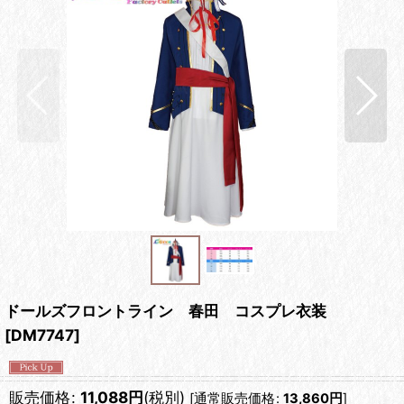
ドールズフロントライン 春田 コスプレ衣装
[
DM7747
]
販売価格
:
11,088
円
(税別)
[
通常販売価格
:
13,860
円
]