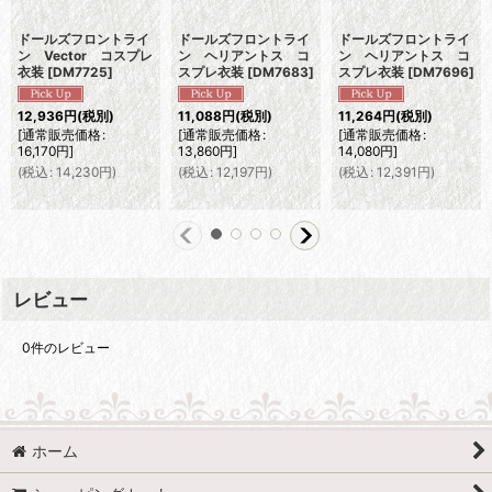
ドールズフロントライ
ドールズフロントライ
ドールズフロントライ
ン Vector コスプレ
ン ヘリアントス コ
ン ヘリアントス コ
衣装
[
DM7725
]
スプレ衣装
[
DM7683
]
スプレ衣装
[
DM7696
]
12,936
円
(税別)
11,088
円
(税別)
11,264
円
(税別)
[
通常販売価格
:
[
通常販売価格
:
[
通常販売価格
:
16,170
円
]
13,860
円
]
14,080
円
]
(
税込
:
14,230
円
)
(
税込
:
12,197
円
)
(
税込
:
12,391
円
)
レビュー
0
件のレビュー
ホーム