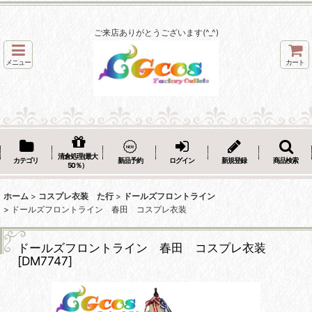
ご来店ありがとうございます(^_^)
メニュー
カート
清倉処理(最大
カテゴリ
新品予約
ログイン
新規登録
商品検索
50％）
ホーム
>
コスプレ衣装 た行
>
ドールズフロントライン
>
ドールズフロントライン 春田 コスプレ衣装
ドールズフロントライン 春田 コスプレ衣装
[
DM7747
]