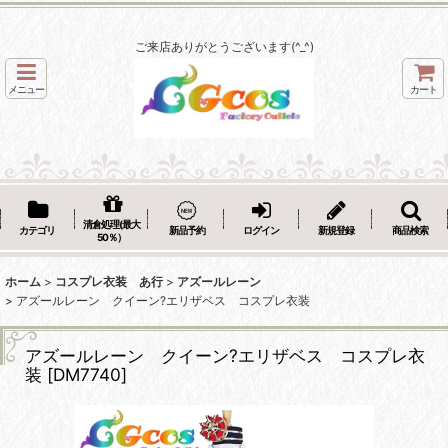
ご来店ありがとうございます(^_^)
メニュー
カート
清倉処理(最大
カテゴリ
新品予約
ログイン
新規登録
商品検索
50％）
ホーム
>
コスプレ衣装 あ行
>
アズールレーン
>
アズールレーン クイーン?エリザベス コスプレ衣装
アズールレーン クイーン?エリザベス コスプレ衣
装
[
DM7740
]