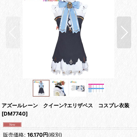
アズールレーン クイーン?エリザベス コスプレ衣装
[
DM7740
]
販売価格
:
16,170
円
(税別)