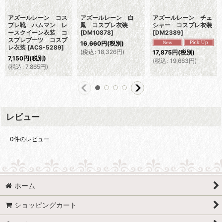
アズールレーン コス
アズールレーン 白
アズールレーン チェ
プレ靴 ハムマン レ
鳳 コスプレ衣装
シャー コスプレ衣装
ースクイーン衣装 コ
[
DM10878
]
[
DM2389
]
スプレブーツ コスプ
16,660
円
(税別)
レ衣装
[
ACS-5289
]
(
税込
:
18,326
円
)
17,875
円
(税別)
7,150
円
(税別)
(
税込
:
19,663
円
)
(
税込
:
7,865
円
)
レビュー
0
件のレビュー
ホーム
ショッピングカート