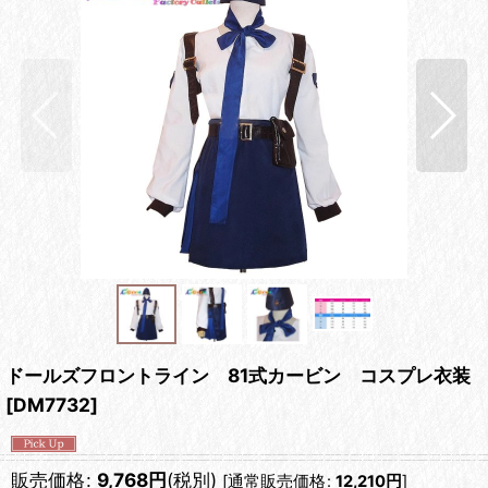
ドールズフロントライン 81式カービン コスプレ衣装
[
DM7732
]
販売価格
:
9,768
円
(税別)
[
通常販売価格
:
12,210
円
]