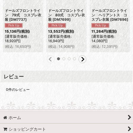
ドールズフロントライ
ドールズフロントライ
ドールズフロントライ
ン 79式 コスプレ衣
ン 80式 コスプレ衣
ン ヘリアントス コ
装
[
DM7737
]
装
[
DM7699
]
スプレ衣装
[
DM7696
]
15,136
円
(税別)
13,552
円
(税別)
11,264
円
(税別)
[
通常販売価格
:
[
通常販売価格
:
[
通常販売価格
:
18,920
円
]
16,940
円
]
14,080
円
]
(
税込
:
16,650
円
)
(
税込
:
14,908
円
)
(
税込
:
12,391
円
)
レビュー
0
件のレビュー
ホーム
ショッピングカート