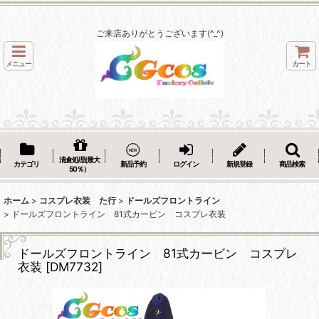
ご来店ありがとうございます(^_^)
メニュー
カート
清倉処理(最大
カテゴリ
新品予約
ログイン
新規登録
商品検索
50％）
ホーム
>
コスプレ衣装 た行
>
ドールズフロントライン
>
ドールズフロントライン 81式カービン コスプレ衣装
ドールズフロントライン 81式カービン コスプレ
衣装
[
DM7732
]