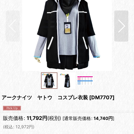
アークナイツ ヤトウ コスプレ衣装
[
DM7707
]
販売価格
:
11,792
円
(税別)
[
通常販売価格
:
14,740
円
]
(
税込
:
12,972
円
)