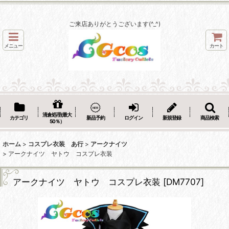
ご来店ありがとうございます(^_^)
メニュー
カート
清倉処理(最大
カテゴリ
新品予約
ログイン
新規登録
商品検索
50％）
ホーム
>
コスプレ衣装 あ行
>
アークナイツ
>
アークナイツ ヤトウ コスプレ衣装
アークナイツ ヤトウ コスプレ衣装
[
DM7707
]