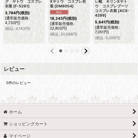
グ ヤトウ コスプレ
Xヤトウ コスプレ衣
レ靴 キリンXヤト
衣装
[
F-5261
]
装
[
DM6054
]
ウ コスプレブーツ
コスプレ衣装
[
ACS-
3,784
円
(税別)
4399
]
[
通常販売価格
:
18,243
円
(税別)
5,641
円
(税別)
4,730
円
]
[
通常販売価格
:
[
通常販売価格
:
22,803
円
]
(
税込
:
4,163
円
)
7,051
円
]
(
税込
:
20,068
円
)
(
税込
:
6,206
円
)
レビュー
0
件のレビュー
ホーム
ショッピングカート
マイページ