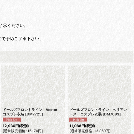
了承ください。
ので予めご了承下さい。
ドールズフロントライン Vector
ドールズフロントライン ヘリアン
コスプレ衣装
[
DM7725
]
トス コスプレ衣装
[
DM7683
]
12,936
円
(税別)
11,088
円
(税別)
[
通常販売価格
:
16,170
円
]
[
通常販売価格
:
13,860
円
]