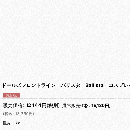
ドールズフロントライン バリスタ Ballista コスプレ
販売価格
:
12,144
円
(税別)
[
通常販売価格
:
15,180
円
]
(
税込
:
13,359
円
)
重み
:
1kg