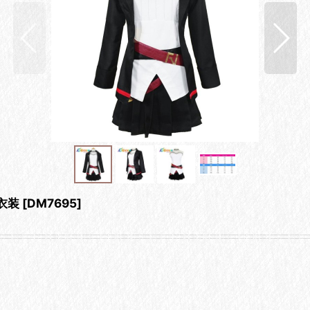
衣装
[
DM7695
]