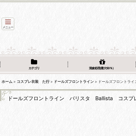
メニュー
カテゴリ
清倉処理(最大50％）
ホーム
>
コスプレ衣装 た行
>
ドールズフロントライン
>
ドールズフロントライン 
ドールズフロントライン バリスタ Ballista コスプ