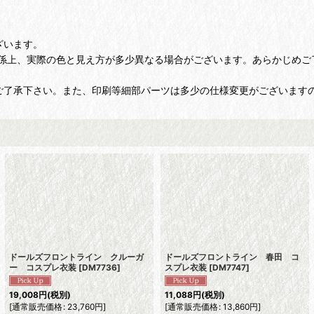
ざいます。
係上、実際の色と見え方が多少異なる場合がございます。あらかじめご
ご了承下さい。また、印刷等細部パーツは多少の仕様変更がございます
ドールズフロントライン クルーガ
ドールズフロントライン 春田 コ
ー コスプレ衣装
[
DM7736
]
スプレ衣装
[
DM7747
]
19,008
円
(税別)
11,088
円
(税別)
[
通常販売価格
:
23,760
円
]
[
通常販売価格
:
13,860
円
]