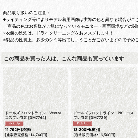
商品取り扱いのご注意：
※ライティング等によりモデル着用画像は実際の色と異なる場合がご
商品の色はお客様がご覧になっているモニター・画面環境などの関
※衣装の洗濯は、ドライクリーニングをおススメします！
※製品の性質上、多少のシミ等出てしまうことがございますので予め
この商品を買った人は、こんな商品も買っています
ドールズフロントライン Vector
ドールズフロントライン PK コス
コスプレ衣装
[
DM7744
]
プレ衣装
[
DM7729
]
11,792
円
(税別)
13,200
円
(税別)
[
通常販売価格
:
14,740
円
]
[
通常販売価格
:
16,500
円
]