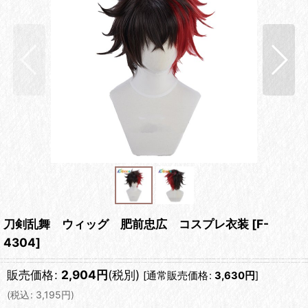
刀剣乱舞 ウィッグ 肥前忠広 コスプレ衣装
[
F-
4304
]
販売価格
:
2,904
円
(税別)
[
通常販売価格
:
3,630
円
]
(
税込
:
3,195
円
)