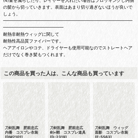
(4)量を減らしたり、レイヤーを入れたい場合はブロッキングし内側
の髪から切っていきます。表面はあまり切り過ぎないほうが良いで
しょう。
━━━━━━━━━━━━━━━━━━━━━━━━━━━━━━
━━━━━━━━━━━━━━
耐熱非耐熱ウィッグに関して
耐熱性高品質ファイバーです。
ヘアアイロンやコテ、ドライヤーも使用可能なのでストレートヘア
だけでなく巻き髪もつくれます。
この商品を買った人は、こんな商品も買っています
刀剣乱舞 肥前忠広
刀剣乱舞 肥前忠広
刀剣乱舞 ウィッグ
内番 コスプレ衣装
剣+鞘 コスプレ道具
面影 コスプレ衣装
[
DM2101
]
[
D-2319
]
[
F-5563
]