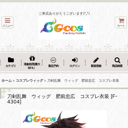
ご来店ありがとうございます(^_^)
メニュー
カート
清倉処理(最大
カテゴリ
新品予約
ログイン
新規登録
商品検索
50％）
ホーム
>
コスプレウィッグ
>
刀剣乱舞 ウィッグ 肥前忠広 コスプレ衣装
刀剣乱舞 ウィッグ 肥前忠広 コスプレ衣装
[
F-
4304
]