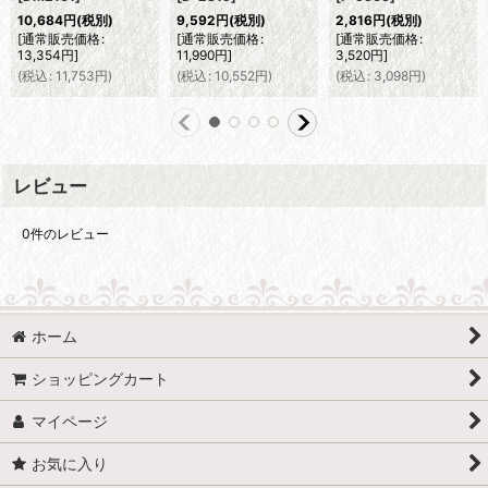
10,684
円
(税別)
9,592
円
(税別)
2,816
円
(税別)
[
通常販売価格
:
[
通常販売価格
:
[
通常販売価格
:
13,354
円
]
11,990
円
]
3,520
円
]
(
税込
:
11,753
円
)
(
税込
:
10,552
円
)
(
税込
:
3,098
円
)
レビュー
0
件のレビュー
ホーム
ショッピングカート
マイページ
お気に入り