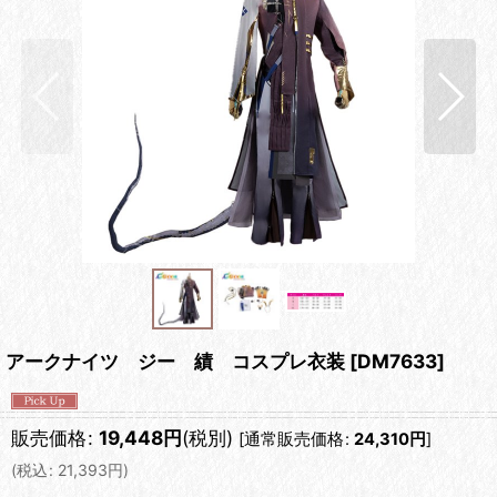
アークナイツ ジー 績 コスプレ衣装
[
DM7633
]
販売価格
:
19,448
円
(税別)
[
通常販売価格
:
24,310
円
]
(
税込
:
21,393
円
)