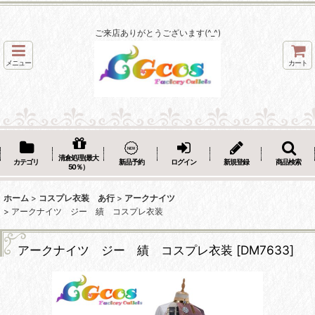
ご来店ありがとうございます(^_^)
メニュー
カート
清倉処理(最大
カテゴリ
新品予約
ログイン
新規登録
商品検索
50％）
ホーム
>
コスプレ衣装 あ行
>
アークナイツ
>
アークナイツ ジー 績 コスプレ衣装
アークナイツ ジー 績 コスプレ衣装
[
DM7633
]