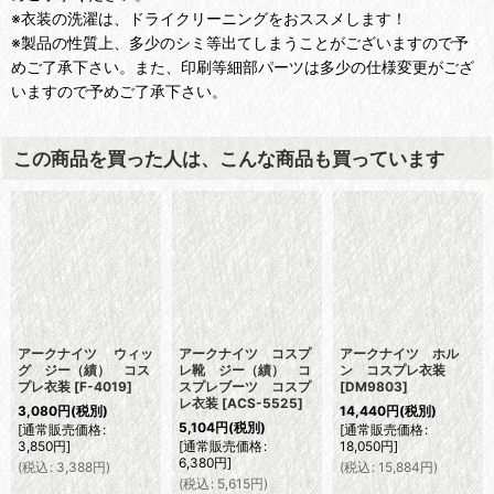
※衣装の洗濯は、ドライクリーニングをおススメします！
※製品の性質上、多少のシミ等出てしまうことがございますので予
めご了承下さい。また、印刷等細部パーツは多少の仕様変更がござ
いますので予めご了承下さい。
この商品を買った人は、こんな商品も買っています
アークナイツ ウィッ
アークナイツ コスプ
アークナイツ ホル
グ ジー（績） コス
レ靴 ジー（績） コ
ン コスプレ衣装
プレ衣装
[
F-4019
]
スプレブーツ コスプ
[
DM9803
]
レ衣装
[
ACS-5525
]
3,080
円
(税別)
14,440
円
(税別)
5,104
円
(税別)
[
通常販売価格
:
[
通常販売価格
:
3,850
円
]
[
通常販売価格
:
18,050
円
]
6,380
円
]
(
税込
:
3,388
円
)
(
税込
:
15,884
円
)
(
税込
:
5,615
円
)