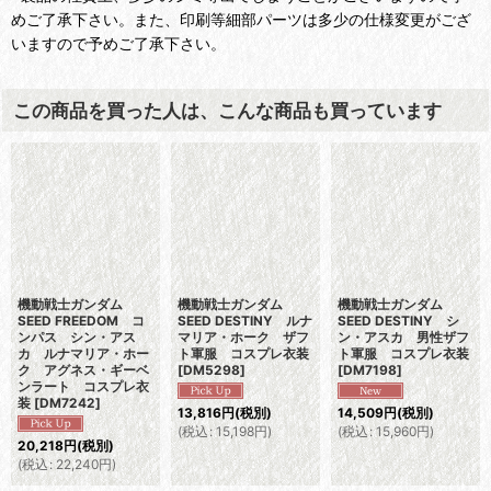
めご了承下さい。また、印刷等細部パーツは多少の仕様変更がござ
いますので予めご了承下さい。
この商品を買った人は、こんな商品も買っています
機動戦士ガンダム
機動戦士ガンダム
機動戦士ガンダム
SEED FREEDOM コ
SEED DESTINY ルナ
SEED DESTINY シ
ンパス シン・アス
マリア・ホーク ザフ
ン・アスカ 男性ザフ
カ ルナマリア・ホー
ト軍服 コスプレ衣装
ト軍服 コスプレ衣装
ク アグネス・ギーベ
[
DM5298
]
[
DM7198
]
ンラート コスプレ衣
装
[
DM7242
]
13,816
円
(税別)
14,509
円
(税別)
(
税込
:
15,198
円
)
(
税込
:
15,960
円
)
20,218
円
(税別)
(
税込
:
22,240
円
)