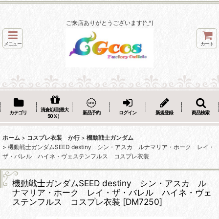
ご来店ありがとうございます(^_^)
メニュー
カート
清倉処理(最大
カテゴリ
新品予約
ログイン
新規登録
商品検索
50％）
ホーム
>
コスプレ衣装 か行
>
機動戦士ガンダム
>
機動戦士ガンダムSEED destiny シン・アスカ ルナマリア・ホーク レイ・
ザ・バレル ハイネ・ヴェステンフルス コスプレ衣装
機動戦士ガンダムSEED destiny シン・アスカ ル
ナマリア・ホーク レイ・ザ・バレル ハイネ・ヴェ
ステンフルス コスプレ衣装
[
DM7250
]