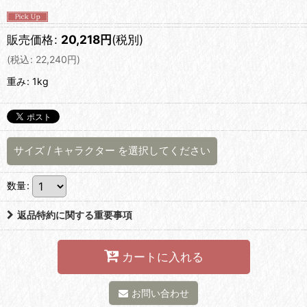
販売価格
:
20,218
円
(税別)
(
税込
:
22,240
円
)
重み
:
1kg
サイズ
/
キャラクター
を選択してください
数量
:
返品特約に関する重要事項
カートに入れる
お問い合わせ