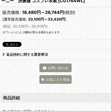
ーニー 決勝服 コスプレ衣装
[
CG1764WL
]
販売価格
:
18,480
円
～26,744
円
(税別)
[
通常販売価格
:
23,100
円
～33,430
円
]
(
税込
:
20,328
円
～29,419
円
)
オプションにより価格が変わる場合もあります。
返品特約に関する重要事項
お問い合わせ
お気に入り登録
商品詳細