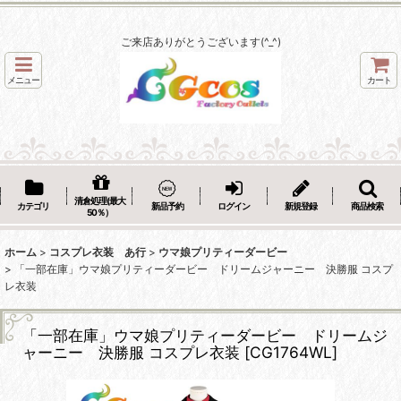
ご来店ありがとうございます(^_^)
メニュー
カート
清倉処理(最大
カテゴリ
新品予約
ログイン
新規登録
商品検索
50％）
ホーム
>
コスプレ衣装 あ行
>
ウマ娘プリティーダービー
>
「一部在庫」ウマ娘プリティーダービー ドリームジャーニー 決勝服 コスプ
レ衣装
「一部在庫」ウマ娘プリティーダービー ドリームジ
ャーニー 決勝服 コスプレ衣装
[
CG1764WL
]