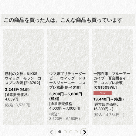
この商品を買った人は、こんな商品も買っています
勝利の女神：NIKKE
ウマ娘プリティーダー
一部在庫 ブルーアー
ウィッグ モラン コ
ビー ウィッグ ドリ
カイブ 百合園セイ
スプレ衣装
[
F-3792
]
ームジャーニー コス
ア コスプレ衣装
プレ衣装
[
F-4016
]
[
CG1509WL
]
3,248
円
(税別)
3,200
円
～5,600
円
[
通常販売価格
:
(税別)
4,059
円
]
13,440
円
～
(税別)
[
通常販売価格
:
[
通常販売価格
:
(
税込
:
3,573
円
)
4,000
円
～7,000
円
]
16,800
円
～
]
(
税込
:
(
税込
:
14,784
円
～
)
3,520
円
～6,160
円
)