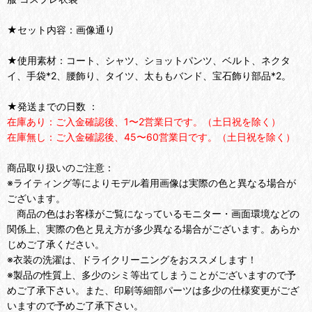
★セット内容：画像通り
★使用素材：コート、シャツ、ショットパンツ、ベルト、ネクタ
イ、手袋*2、腰飾り、タイツ、太ももバンド、宝石飾り部品*2。
★発送までの日数 ：
在庫あり：ご入金確認後、1〜2営業日です。（土日祝を除く）
在庫無し：ご入金確認後、45〜60営業日です。（土日祝を除く）
商品取り扱いのご注意：
※ライティング等によりモデル着用画像は実際の色と異なる場合が
ございます。
商品の色はお客様がご覧になっているモニター・画面環境などの
関係上、実際の色と見え方が多少異なる場合がございます。あらか
じめご了承ください。
※衣装の洗濯は、ドライクリーニングをおススメします！
※製品の性質上、多少のシミ等出てしまうことがございますので予
めご了承下さい。また、印刷等細部パーツは多少の仕様変更がござ
いますので予めご了承下さい。