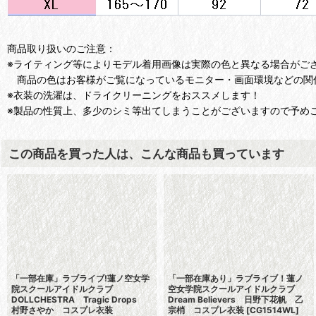
商品取り扱いのご注意：
※ライティング等によりモデル着用画像は実際の色と異なる場合がご
商品の色はお客様がご覧になっているモニター・画面環境などの関
※衣装の洗濯は、ドライクリーニングをおススメします！
※製品の性質上、多少のシミ等出てしまうことがございますので予め
この商品を買った人は、こんな商品も買っています
「一部在庫」ラブライブ!蓮ノ空女学
「一部在庫あり」ラブライブ！蓮ノ
院スクールアイドルクラブ
空女学院スクールアイドルクラブ
DOLLCHESTRA Tragic Drops
Dream Believers 日野下花帆 乙
村野さやか コスプレ衣装
宗梢 コスプレ衣装
[
CG1514WL
]