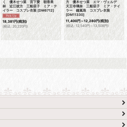
く 優木せつ菜 宮下愛 朝香果
方 優木せつ菜 エマ・ヴェルデ
林 近江彼方 三船栞子 ミア・テ
天王寺璃奈 三船栞子 ミア・テイ
イラー コスプレ衣装
[
DM6712
]
ラー 鐘嵐珠 コスプレ衣装
[
DM11330
]
11,400
円
～12,280
円
(税別)
18,381
円
(税別)
(
税込
:
12,540
円
～13,508
円
)
(
税込
:
20,220
円
)