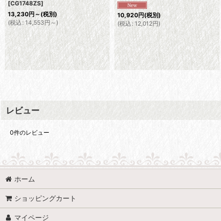
[
CG1748ZS
]
13,230
円
～
(税別)
10,920
円
(税別)
(
税込
:
14,553
円
～
)
(
税込
:
12,012
円
)
レビュー
0
件のレビュー
ホーム
ショッピングカート
マイページ