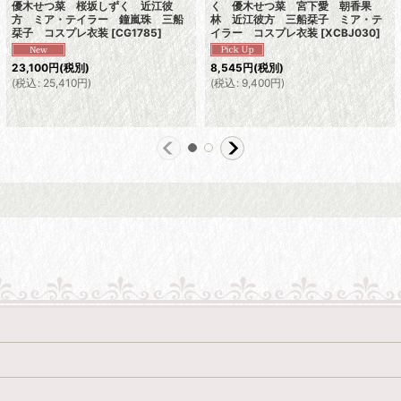
優木せつ菜 桜坂しずく 近江彼
く 優木せつ菜 宮下愛 朝香果
方 ミア・テイラー 鐘嵐珠 三船
林 近江彼方 三船栞子 ミア・テ
栞子 コスプレ衣装
[
CG1785
]
イラー コスプレ衣装
[
XCBJ030
]
23,100
円
(税別)
8,545
円
(税別)
(
税込
:
25,410
円
)
(
税込
:
9,400
円
)