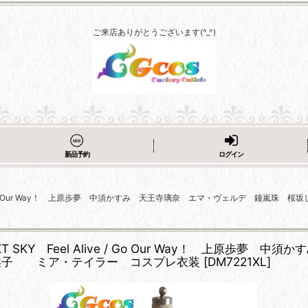
ご来店ありがとうございます(^_^)
新品予約
ログイン
ve / Go Our Way！ 上原歩夢 中須かすみ 天王寺璃奈 エマ・ヴェルデ 
KY Feel Alive / Go Our Way！ 上原歩夢
栞子 ミア・テイラー コスプレ衣装
[
DM7221XL
]