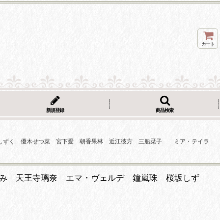
カート
新規登録
商品検索
鐘嵐珠 桜坂しずく 優木せつ菜 宮下愛 朝香果林 近江彼方 三船栞子 ミア・テイラ
 中須かすみ 天王寺璃奈 エマ・ヴェルデ 鐘嵐珠 桜坂しず