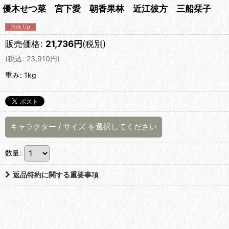
優木せつ菜 宮下愛 朝香果林 近江彼方 三船栞子 
販売価格
:
21,736
円
(税別)
(
税込
:
23,910
円
)
重み
:
1kg
キャラクター
/
サイズ
を選択してください
数量
:
返品特約に関する重要事項