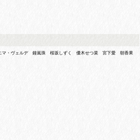
王寺璃奈 エマ・ヴェルデ 鐘嵐珠 桜坂しずく 優木せつ菜 宮下愛 朝香果