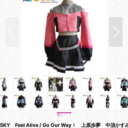
Y Feel Alive / Go Our Way！ 上原歩夢