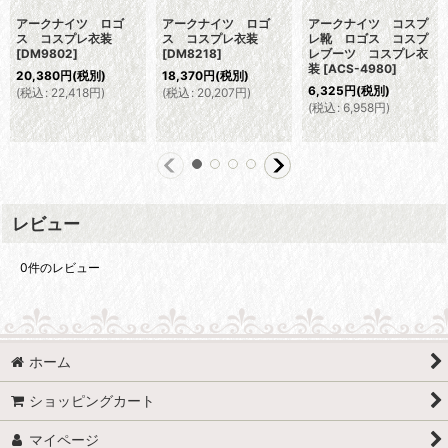
アークナイツ ロゴ
アークナイツ ロゴ
アークナイツ コスプ
ス コスプレ衣装
ス コスプレ衣装
レ靴 ロゴス コスプ
[
DM9802
]
[
DM8218
]
レブーツ コスプレ衣
装
[
ACS-4980
]
20,380
円
(税別)
18,370
円
(税別)
6,325
円
(税別)
(
税込
:
22,418
円
)
(
税込
:
20,207
円
)
(
税込
:
6,958
円
)
レビュー
0
件のレビュー
ホーム
ショッピングカート
マイページ