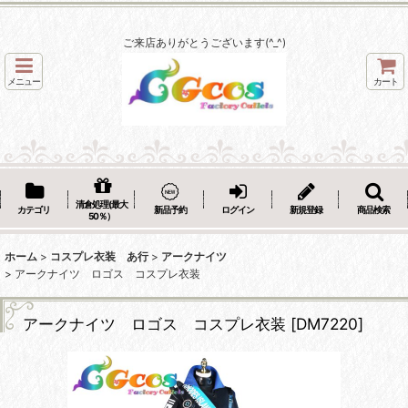
ご来店ありがとうございます(^_^)
メニュー
カート
清倉処理(最大
カテゴリ
新品予約
ログイン
新規登録
商品検索
50％）
ホーム
>
コスプレ衣装 あ行
>
アークナイツ
>
アークナイツ ロゴス コスプレ衣装
アークナイツ ロゴス コスプレ衣装
[
DM7220
]