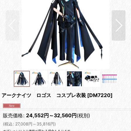
アークナイツ ロゴス コスプレ衣装
[
DM7220
]
販売価格
:
24,552
円
～32,560
円
(税別)
(
税込
:
27,008
円
～35,816
円
)