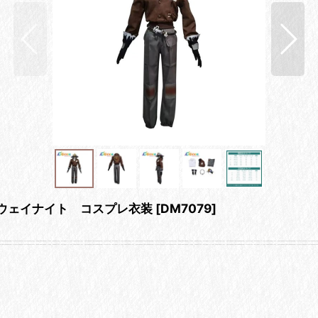
ハイウェイナイト コスプレ衣装
[
DM7079
]