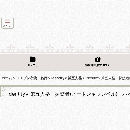
メニュー
カテゴリ
清倉処理(最大50％）
ホーム
>
コスプレ衣装 あ行
>
IdentityV 第五人格
>
IdentityV 第五人格
IdentityV 第五人格 探鉱者(ノートンキャンベル)