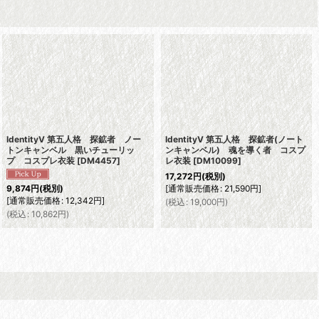
IdentityV 第五人格 探鉱者 ノー
IdentityV 第五人格 探鉱者(ノート
トンキャンベル 黒いチューリッ
ンキャンベル) 魂を導く者 コスプ
プ コスプレ衣装
[
DM4457
]
レ衣装
[
DM10099
]
17,272
円
(税別)
[
通常販売価格
:
21,590
円
]
9,874
円
(税別)
[
通常販売価格
:
12,342
円
]
(
税込
:
19,000
円
)
(
税込
:
10,862
円
)