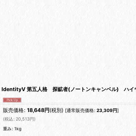
IdentityV 第五人格 探鉱者(ノートンキャンベル) 
販売価格
:
18,648
円
(税別)
[
通常販売価格
:
23,309
円
]
(
税込
:
20,513
円
)
重み
:
1kg