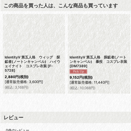
この商品を買った人は、こんな商品も買っています
IdentityV 第五人格 ウィッグ 探
IdentityV 第五人格 探鉱者(ノート
鉱者(ノートンキャンベル) ハイウ
ンキャンベル) 暴投 コスプレ衣装
ェイナイト コスプレ衣装
[
F-
[
DM7389
]
5728
]
2,880
円
(税別)
9,152
円
(税別)
[
通常販売価格
:
3,600
円
]
[
通常販売価格
:
11,440
円
]
(
税込
:
3,168
円
)
(
税込
:
10,068
円
)
レビュー
0
件のレビュー