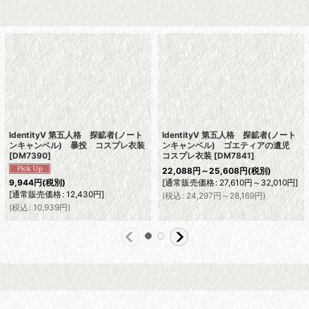
IdentityV 第五人格 探鉱者(ノート
IdentityV 第五人格 探鉱者(ノート
ンキャンベル) 暴投 コスプレ衣装
ンキャンベル) ゴエティアの遺児
[
DM7390
]
コスプレ衣装
[
DM7841
]
22,088
円
～25,608
円
(税別)
[
通常販売価格
:
27,610
円
～32,010
円
]
9,944
円
(税別)
[
通常販売価格
:
12,430
円
]
(
税込
:
24,297
円
～28,169
円
)
(
税込
:
10,939
円
)