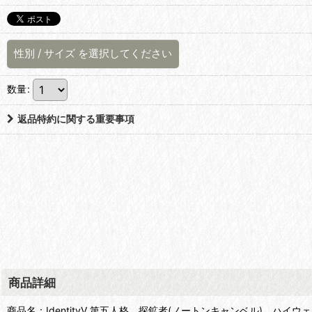
性別
/
サイズ
を選択してください
数量
:
返品特約に関する重要事項
商品詳細
商品名：IdentityV 第五人格 探鉱者(ノートンキャンベル) ハイ