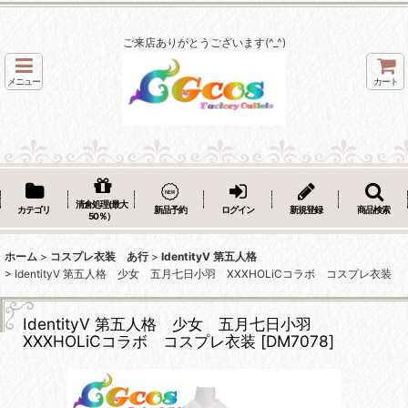
ご来店ありがとうございます(^_^)
メニュー
カート
清倉処理(最大
カテゴリ
新品予約
ログイン
新規登録
商品検索
50％）
ホーム
>
コスプレ衣装 あ行
>
IdentityV 第五人格
>
IdentityV 第五人格 少女 五月七日小羽 XXXHOLiCコラボ コスプレ衣装
IdentityV 第五人格 少女 五月七日小羽
XXXHOLiCコラボ コスプレ衣装
[
DM7078
]