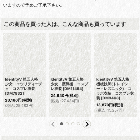
いますので予めご了承下さい。
この商品を買った人は、こんな商品も買っています
IdentityV 第五人格
IdentityV 第五人格
IdentityV 第五人格
少女 エウリディーチ
少女 蜃気楼 コスプ
機械技師(トレイシ
ェ コスプレ衣装
レ衣装
[
DM11454
]
ー・レズニック) コ
[
DM7832
]
ラボ衣装 コスプレ衣
24,940
円
(税別)
装
[
DM9468
]
23,166
円
(税別)
(
税込
:
27,434
円
)
13,870
円
(税別)
(
税込
:
25,483
円
)
(
税込
:
15,257
円
)