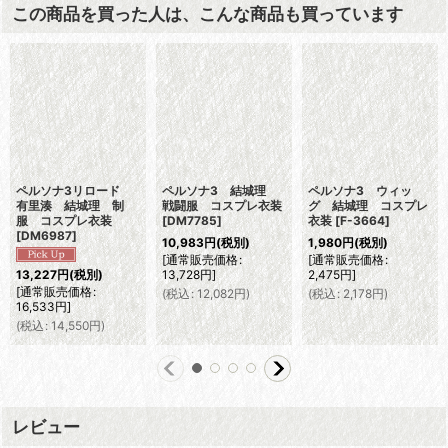
この商品を買った人は、こんな商品も買っています
ペルソナ3リロード
ペルソナ3 結城理
ペルソナ3 ウィッ
有里湊 結城理 制
戦闘服 コスプレ衣装
グ 結城理 コスプレ
服 コスプレ衣装
[
DM7785
]
衣装
[
F-3664
]
[
DM6987
]
10,983
円
(税別)
1,980
円
(税別)
[
通常販売価格
:
[
通常販売価格
:
13,728
円
]
2,475
円
]
13,227
円
(税別)
[
通常販売価格
:
(
税込
:
12,082
円
)
(
税込
:
2,178
円
)
16,533
円
]
(
税込
:
14,550
円
)
レビュー