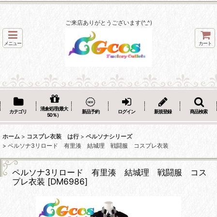
ご来店ありがとうございます(^_^)
メニュー
カート
清倉処理(最大
カテゴリ
新品予約
ログイン
新規登録
商品検索
50％）
ホーム
>
コスプレ衣装 は行
>
ペルソナシリーズ
>
ペルソナ3リロード 有里湊 結城理 戦闘服 コスプレ衣装
ペルソナ3リロード 有里湊 結城理 戦闘服 コス
プレ衣装
[
DM6986
]