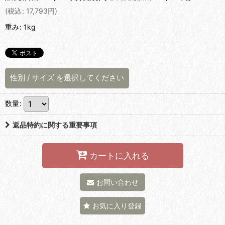
(
税込
:
17,793
円
)
重み
:
1kg
性別
/
サイズ
を選択してください
数量
:
返品特約に関する重要事項
カートに入れる
お問い合わせ
お気に入り登録