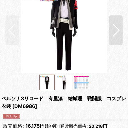
ペルソナ3リロード 有里湊 結城理 戦闘服 コスプレ
衣装
[
DM6986
]
販売価格
:
16,175
円
(税別)
[
通常販売価格
:
20,218
円
]